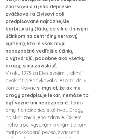
zhoršovala a jeho depresie 
zväčšovali a Elvisovi boli 
predpisované najrôznejšie 
barbituráty (látky so silne tlmivým 
účinkom na centrálny nervový 
systém), ktoré však majú 
nebezpečné vedľajšie účinky 
a vytvárajú, podobne ako všetky 
drogy, silnú závislosť.
V roku 1973 sa Elvis svojimi „liekmi“ 
dvakrát predávkoval a ležal tri dni v 
kóme. Naivne 
si myslel, že ak mu 
drogy predpisuje lekár, nemôže to 
byť vážne ani nebezpečné.
 Tento 
omyl ho nakoniec stál život. Drogy 
najskôr zničili jeho zdravie. Okrem 
iného trpel vysokým krvným tlakom, 
mal poškodenú pečeň, zväčšené 