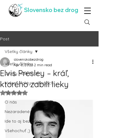
Slovensko bez drog
Post
Všetky články
slovenskobezdrog
Všetky články
Apr 8, 2023
2 min read
Elvis Presley – kráľ,
Drogy ničia život
ktorého zabili lieky
Video - fakty o drogách
Rozhovor
Rated NaN out of 5 stars.
O nás
Nezaradené
Ide to aj bez drog
Všehochuť ;)