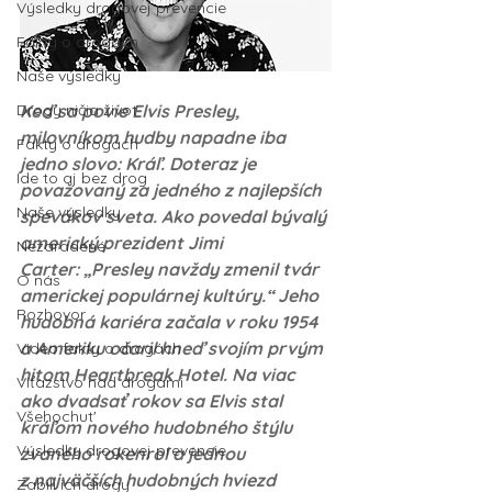
Výsledky drogovej prevencie
Fakty o drogách
Naše výsledky
Drogy ničia život
Keď sa povie Elvis Presley, 
milovníkom hudby napadne iba 
Fakty o drogách
jedno slovo: Kráľ. Doteraz je 
Ide to aj bez drog
považovaný za jedného z najlepších 
Naše výsledky
spevákov sveta. Ako povedal bývalý 
americký prezident Jimi 
Nezaradené
Carter: „Presley navždy zmenil tvár 
O nás
americkej populárnej kultúry.“ Jeho 
Rozhovor
hudobná kariéra začala v roku 1954 
a Ameriku očaril hneď svojím prvým 
Video fakty o drogách
hitom Heartbreak Hotel. Na viac 
Víťazstvo nad drogami
ako dvadsať rokov sa Elvis stal 
Všehochut'
kráľom nového hudobného štýlu 
Výsledky drogovej prevencie
zvaného rokenrol a jednou 
z najväčších hudobných hviezd 
Zabili ich drogy