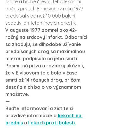
srdce a hrubé črevo. Jeho lekár mu 
počas prvých 8 mesiacov roku 1977 
predpísal viac než 10 000 balení 
sedatív, amfetamínov a narkotík.
V auguste 1977 zomrel ako 42-
ročný na srdcový infarkt. Odborníci 
sa zhodujú, že dlhodobé užívanie 
predpísaných drog sa maximálnou 
mierou podpísalo na jeho smrti. 
Posmrtná pitva a rozbory ukázali, 
že v Elvisovom tele bolo v čase 
smrti až 14 rôznych drog, pričom 
desať z nich bolo vo významnom 
množstve.
—
Buďte informovaní a zistite si 
pravdivé informácie o 
liekoch na 
predpis 
a 
liekoch proti bolesti.