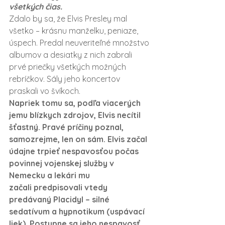
všetkých čias.
Zdalo by sa, že Elvis Presley mal 
všetko – krásnu manželku, peniaze, 
úspech. Predal neuveriteľné množstvo 
albumov a desiatky z nich zabrali 
prvé priečky všetkých možných 
rebríčkov. Sály jeho koncertov 
praskali vo švíkoch.
Napriek tomu sa, podľa viacerých 
jemu blízkych zdrojov, Elvis necítil 
šťastný. Pravé príčiny poznal, 
samozrejme, len on sám. Elvis začal 
údajne trpieť nespavosťou počas 
povinnej vojenskej služby v 
Nemecku a lekári mu 
začali 
predpisovali vtedy 
predávaný Placidyl – silné 
sedatívum a hypnotikum (uspávací 
liek).
 Postupne sa jeho nespavosť 