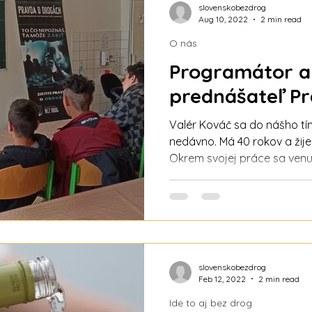
pôsobiť v Prešovskom kraji.
slovenskobezdrog
Aug 10, 2022
2 min read
na jeho prednáškach sa tešt
pozitívnej energie 🙂.
O nás
Programátor a
prednášateľ P
Valér Kováč sa do nášho tí
nedávno. Má 40 rokov a žije 
Okrem svojej práce sa ven
sám hovorí: „Robím to, čo m
okrem iného napríklad aj vo
sa týka vojenstva a vojenskej techn
prednášaš PRAVDU O DROGÁCH? Zhruba pol
si sa dostal do tímu? Čo ťa
predsedom združenia Slov
slovenskobezdrog
Bučkom , ktorý
Feb 12, 2022
2 min read
Ide to aj bez drog