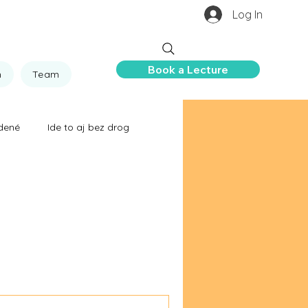
Log In
Book a Lecture
n
Team
dené
Ide to aj bez drog
 ničia život
hovor
ie
Zabili ich drogy