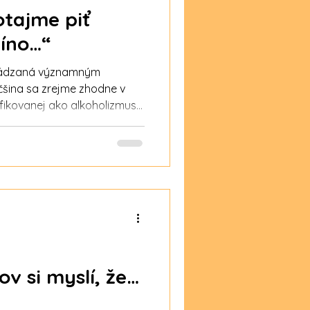
tajme piť
víno…“
evádzaná významným
šina sa zrejme zhodne v
ifikovanej ako alkoholizmus
„príležitostné pitie“? ČO JE
si v krátkosti, čo vlastne
 utišujúci prostriedok. To
tné funkcie, čo sa prejavuje
nými pohybmi, narušeným
rýchlo reagovať. Ľudia pod
v si myslí, že…