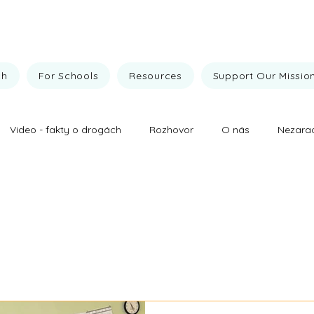
ch
For Schools
Resources
Support Our Missio
Video - fakty o drogách
Rozhovor
O nás
Nezara
vej prevencie
Fakty o drogách
Naše výsledky
Drogy
ez drog
Naše výsledky
Nezaradené
O nás
Roz
zstvo nad drogami
Všehochut'
Výsledky drogovej prevenc