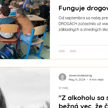
Funguje drogo
Od septembra sa našej pr
DROGÁCH zúčastnilo už viac
základných a stredných ško
vyzerá a čo si o nej myslia ži
stovky a stovky spätných vä
zúčastnili našej prednášk
Ďakujeme pedagógom, prev
podporovateľom za spolup
cieľom je: Prostredníctvom prednášky PRAVDA O
DROGÁCH odovzdať žiakom 
škôl
slovenskobezdrog
May 11, 2024
4 min read
O nás
"Z alkoholu sa 
bežná vec, že č