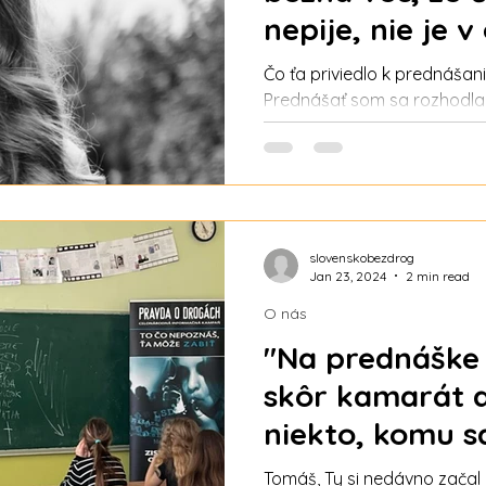
nepije, nie je v
ostatných v po
Čo ťa priviedlo k prednáš
nová prednáša
Prednášať som sa rozhodla 
zahraničí. Keď som sa skut
Prekopová
stave je svet a spoločnosť 
neurobíme, nedopadne to do
drogy sú príčinou úpadku ľu
zdravia a psychických prob
dole „ružové okuliare“ a pre
slovenskobezdrog
Jan 23, 2024
2 min read
problém neexistuje a prest
postoj, že sa s tým n
O nás
"Na prednáške 
skôr kamarát a
niekto, komu 
zdôveriť," hov
Tomáš, Ty si nedávno začal 