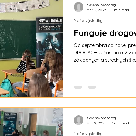
slovenskobezdrog
Mar 2, 2025
1 min read
Naše výsledky
Funguje drogo
Od septembra sa našej pr
DROGÁCH zúčastnilo už viac
základných a stredných ško
vyzerá a čo si o nej myslia ži
stovky a stovky spätných vä
zúčastnili našej prednášk
Ďakujeme pedagógom, prev
podporovateľom za spolup
cieľom je: Prostredníctvom prednášky PRAVDA O
DROGÁCH odovzdať žiakom 
škôl
slovenskobezdrog
Mar 2, 2025
1 min read
Naše výsledky