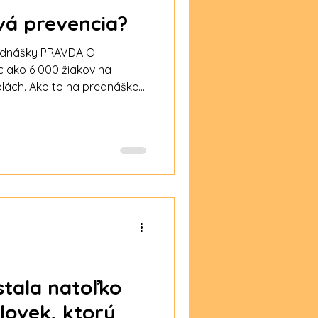
vá prevencia?
ednášky PRAVDA O
 ako 6 000 žiakov na
lách. Ako to na prednáške
aci? Pozrite 👇🏻 Tešia nás
zieb od žiakov, ktorí sa
y PRAVDA O DROGÁCH.
entistom, našim
rácu a podporu. Našim
základných a stredných
stala natoľko
lovek, ktorý