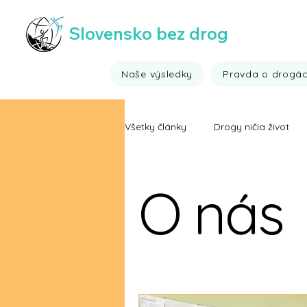
Slovensko bez drog
Naše výsledky
Pravda o drogá
Všetky články
Drogy ničia život
Všehochuť ;)
Výsledky drogo
O nás
Fakty o drogách
Ide to aj b
Video fakty o drogách
Víťa