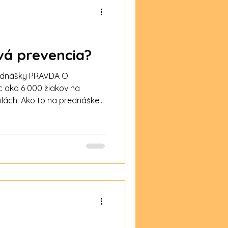
vá prevencia?
ednášky PRAVDA O
 ako 6 000 žiakov na
lách. Ako to na prednáške
aci? Pozrite 👇🏻 Tešia nás
zieb od žiakov, ktorí sa
y PRAVDA O DROGÁCH.
entistom, našim
rácu a podporu. Našim
základných a stredných