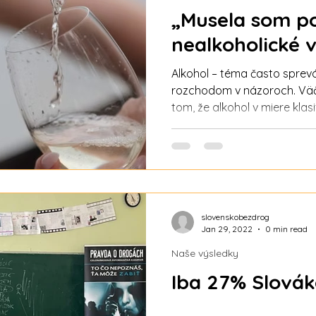
„Musela som po
nealkoholické 
Alkohol – téma často spr
rozchodom v názoroch. Väč
tom, že alkohol v miere klas
je problém, ale čo takzvané 
VLASNTE ALKOHOL? Povedzme 
alkohol je. Klasifikuje sa ako
znamená, že spomaľuje živo
zlou artikuláciou, nestabil
vnímaním a neschopnosťou 
slovenskobezdrog
vplyvo
Jan 29, 2022
0 min read
Naše výsledky
Iba 27% Slováko