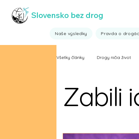
Slovensko bez drog
Naše výsledky
Pravda o drogá
Všetky články
Drogy ničia život
Všehochuť ;)
Výsledky drogo
Zabili 
Fakty o drogách
Ide to aj b
Video fakty o drogách
Víťa