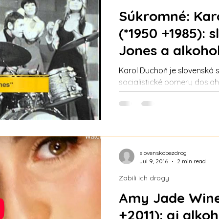
Súkromné: Kar
(*1950 +1985):
Jones a alkoho
Karol Duchoň je slovenská 
socialistické pomery dosiah
Fanúšikovia, a hlavne fanúšič
ospevovala ho aj kritika. Ch
až do Tokia, v Nemecku nah
sú aj jeho duety napríklad 
Marcelou Laiferovou, či Janou Kociánovou. Hviezda,
ktorej bolo Slovensko malé.
slovenskobezdrog
Jul 9, 2016
2 min read
ZSSR, Švajčiarsku, Poľsku, 
Franc
Zabili ich drogy
Amy Jade Wine
+2011): aj alko