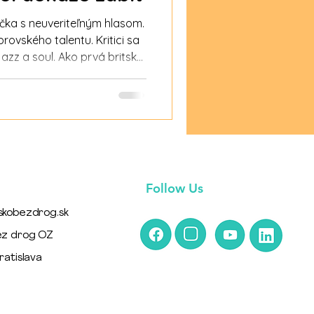
ka s neuveriteľným hlasom.
rovského talentu. Kritici sa
jazz a soul. Ako prvá britská
žnych ocenení Grammy. Jej
gy zničiť všetko. Amy sa
 sa dožili
o Hendrix, Joplin či Cobain.
 ako sa sny môžu
Follow Us
skobezdrog.sk
ez drog OZ
ratislava