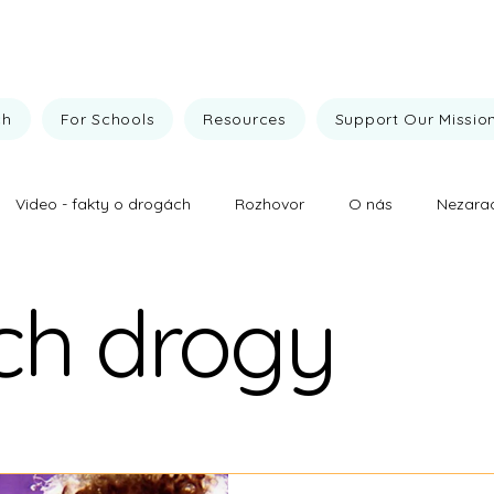
ch
For Schools
Resources
Support Our Missio
Video - fakty o drogách
Rozhovor
O nás
Nezara
vej prevencie
Fakty o drogách
Naše výsledky
Drogy
ich drogy
ez drog
Naše výsledky
Nezaradené
O nás
Roz
zstvo nad drogami
Všehochut'
Výsledky drogovej prevenc