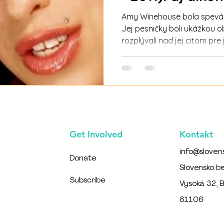
Amy Winehouse bola speváč
Jej pesničky boli ukážkou ob
rozplývali nad jej citom pre 
sperváčka získala 5 prestí
krátky život je ukážkou úspechov, no bohužiaľ aj
dôkazom toho, ako môžu dro
nanešťastie zaradila do Klubu 27 (umelci, ktorí
iba 27 rokov) medzi mená ak
Jej život bol ukážkou toho,
Get Involved
Kontakt
info@sloven
Donate
Slovensko b
Subscribe
Vysoká 32, B
81106