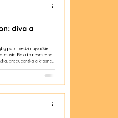
n: diva a
by patrí medzi najväčšie
p-music. Bola to nesmierne
ečka, producentka a krásna
 modelka. V roku 2009 ju
označila za
elkyňu všetkých čias.
ávané hudobníčky v histórii.
antových, multiplatinových,
ení. Odhaduje sa, že predala