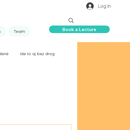
Log In
Book a Lecture
n
Team
dené
Ide to aj bez drog
 ničia život
hovor
ie
Zabili ich drogy