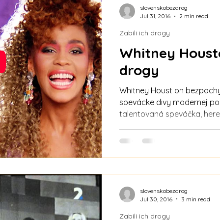
slovenskobezdrog
Jul 31, 2016
2 min read
Zabili ich drogy
Whitney Housto
drogy
Whitney Houst on bezpochy
spevácke divy modernej po
talentovaná speváčka, her
žena, ktorá sa živila aj ako
Guinessova kniha rekordov 
najoceňovanejšiu ženskú um
Patrila medzi najlepšie pred
Na konte má množstvo diam
platinových či zlatých ocen
slovenskobezdrog
170 až 200 miliónov n
Jul 30, 2016
3 min read
Zabili ich drogy