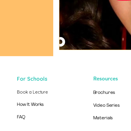
Resources
For Schools
Book a Lecture
Brochures
How It Works
Video Series
FAQ
Materials