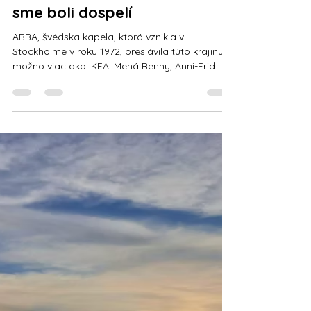
slovenskobezdrog
Jun 23, 2023
2 min read
Ide to aj bez drog
ABBA: Na drogy a alkohol
sme boli dospelí
ABBA, švédska kapela, ktorá vznikla v
Stockholme v roku 1972, preslávila túto krajinu
možno viac ako IKEA. Mená Benny, Anni-Frid
(Frida), Agnetha a Björn si pamätá každý, kto
žil v 80. rokoch. Aj názov ABBA vznikol z prvých
písmen ich krstných mien. Jedna z komerčne
najúspešnejších skupín v histórii populárnej
hudby predala na celom svete asi 400 miliónov
nahrávok, čím sa automaticky zaradila medzi
najpredávanejších hudobných umelcov
všetkých čias. Hoci Benny s Fridou a Björn