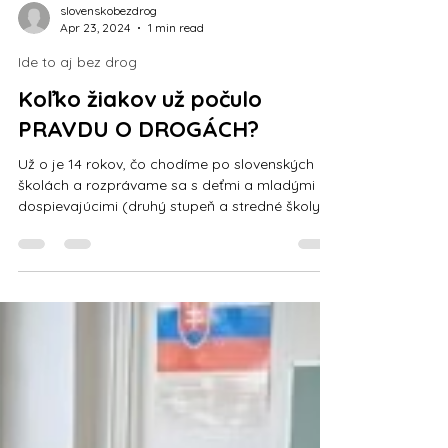
slovenskobezdrog
Apr 23, 2024
1 min read
Ide to aj bez drog
Koľko žiakov už počulo
PRAVDU O DROGÁCH?
Už o je 14 rokov, čo chodíme po slovenských
školách a rozprávame sa s deťmi a mladými
dospievajúcimi (druhý stupeň a stredné školy)
na TÉMU PRAVDA O DROGÁCH . A viete čo? Už
14 rokov zisťujeme, že keď poskytnete týmto
deťom a mladým ľuďom úplné porozumenie
toho, čo drogy robia, ako vplývajú na myseľ a
telo a kde to všetko začína a kde končí, tak oni
dokážu zmeniť svoje hľadisko. Veľmi