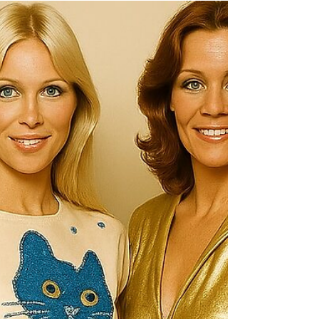
či uvedomenia si pravdy o sebe, živote,
nejakom probléme, ktorý nás trápil – taký ten
„wow“ moment, keď sa nám rozjasnilo a boli
sme schopní slobodne zmeniť svoj postoj,
názor, vyriešiť, čo nás trápilo a život nabral nový
smer. Spôsobov, ako môže človek zažiť svoj
„wow“ moment je mnoho. Rozhovor, citát,
článok, pár slov v nejakom videu… Ciest je veľa,
no všetky majú spoločnú jednu vec –
OSLOVUJÚ NAŠU REALITU. Inak povedané,
trafia