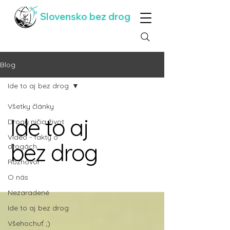
Slovensko bez drog
Blog
Ide to aj bez drog
Všetky články
Ide to aj
Drogy ničia život
Video - fakty o
bez drog
drogách
Rozhovor
O nás
Nezaradené
Ide to aj bez drog
Všehochuť ;)