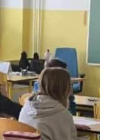
jednoducho a rýchlo. Vedia sa rozhodnúť pre
ŽIVOT BEZ DROG a je to ICH ROZHODNUTIE! V
týcht