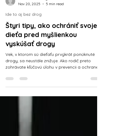
slovenskobezdrog
Nov 20, 2025
5 min read
Ide to aj bez drog
Štyri tipy, ako ochrániť svoje
dieťa pred myšlienkou
vyskúšať drogy
Vek, v ktorom sú dieťaťu prvýkrát ponúknuté
drogy, sa neustále znižuje. Ako rodič preto
zohrávate kľúčovú úlohu v prevencii a ochrane
svojich detí pred hrozbou drog. Čo môžete ako
rodič urobiť pre to, aby ste dieťa uchránili pred
nápadom vyskúšať drogu? 1. Dávajte dobrý
príklad Deti si viac všímajú čo robíme, ako čo
hovoríme. Ak je u rodiča bežné brať lieky proti
bolesti, piť kávu ako riešenie na únavu,
konzumovať alkohol, aby sa „uvoľnil“, fajčiť
alebo inak zľahčovať riziko