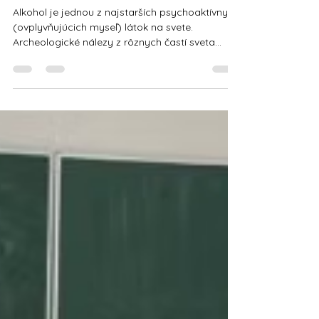
Poznáte tieto 4 mýty o
alkohole?
Alkohol je jednou z najstarších psychoaktívnych
(ovplyvňujúcich myseľ) látok na svete.
Archeologické nálezy z rôznych častí sveta
nasvedčujú tomu, že fermentované nápoje sa
pili už v období 9 000 rokov pred naším
letopočtom, to znamená ešte skôr ako káva
alebo čaj. Približne 3 500 rokov pred naším
letopočtom sa začalo vyrábať pivo a víno. V
starovekom Grécku a Ríme bol alkohol súčasťou
každodenného života a považoval sa za dar od
bohov. V priebehu storočí sa stal neoddeliteľn