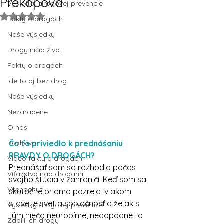
Prekopová
Výsledky drogovej prevencie
Rated NaN out of 5 stars.
Fakty o drogách
Naše výsledky
Drogy ničia život
Fakty o drogách
Ide to aj bez drog
Naše výsledky
Nezaradené
O nás
Čo ťa priviedlo k prednášaniu 
Rozhovor
PRAVDY O DROGÁCH? 
Video fakty o drogách
Prednášať som sa rozhodla počas 
Víťazstvo nad drogami
svojho štúdia v zahraničí. Keď som sa 
Všehochut'
skutočne priamo pozrela, v akom 
stave je svet a spoločnosť a že ak s 
Výsledky drogovej prevencie
tým niečo neurobíme, nedopadne to 
Zabili ich drogy