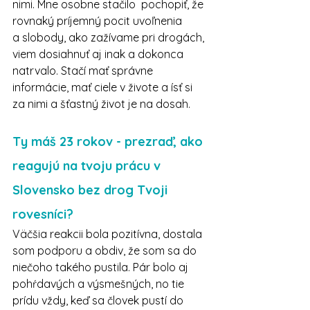
nimi. Mne osobne stačilo  pochopiť, že 
rovnaký príjemný pocit uvoľnenia 
a slobody, ako zažívame pri drogách, 
viem dosiahnuť aj inak a dokonca 
natrvalo. Stačí mať správne 
informácie, mať ciele v živote a ísť si 
za nimi a šťastný život je na dosah.
Ty máš 23 rokov - prezraď, ako 
reagujú na tvoju prácu v 
Slovensko bez drog Tvoji 
rovesníci? 
Väčšia reakcii bola pozitívna, dostala 
som podporu a obdiv, že som sa do 
niečoho takého pustila. Pár bolo aj 
pohŕdavých a výsmešných, no tie 
prídu vždy, keď sa človek pustí do 