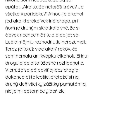
opýtal: „Ako to, že nefajčíš trávu? Je 
všetko v poriadku?” A hoci je alkohol 
jed ako ktorákoľvek iná droga, pri 
ňom je druhým skrátka divné, že si 
človek nechce ničiť telo a opíjať sa. 
Ľudia môjmu rozhodnutiu nerozumeli. 
Teraz je to už viac ako 7 rokov, čo 
som nemala ani kvapku alkoholu či inú 
drogu a bolo to úžasné rozhodnutie. 
Viem, že sa dá baviť aj bez drog a 
dokonca ešte lepšie, pretože si na 
druhý deň všetky zážitky pamätám a 
nie je mi potom celý deň zle.