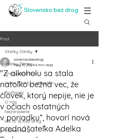
Slovensko bez drog
Post
Všetky články
slovenskobezdrog
Všetky články
May 11, 2024
4 min read
"Z alkoholu sa stala
Drogy ničia život
natoľko bežná vec, že
Video - fakty o drogách
Rozhovor
človek, ktorý nepije, nie je
O nás
v očiach ostatných
Nezaradené
v poriadku“, hovorí nová
Ide to aj bez drog
prednášateľka Adelka
Všehochuť ;)