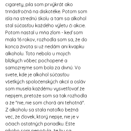
cigarety, pila som prvýkrát ako 
trinásťročná na diskotéke. Potom som 
išla na strednú školu a tam sa alkohol 
stal súčasťou každého výletu či akcie. 
Potom nastal u mňa zlom - keď som 
mala 16 rokov, rozhodla som sa, že do 
konca života si už nedám ani kvapku 
alkoholu. Toto nebolo u mojich 
blízkych vôbec pochopené a 
samozrejme som bola za divnú. Vo 
svete, kde je alkohol súčasťou 
všetkých spoločenských akcií a osláv 
som musela každému vysvetľovať že 
nepijem, pretože som sa tak rozhodla 
a že "nie, nie som chorá ani tehotná". 
Z alkoholu sa stala natoľko bežná 
vec, že človek, ktorý nepije, nie je v 
očiach ostatných poriadku. Ešte 
nikoho som nepočula, že by sa 