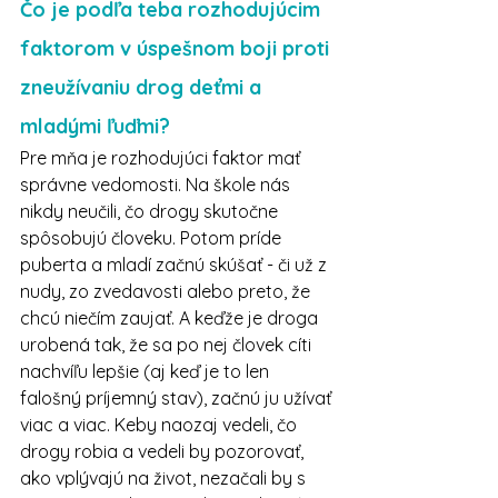
Čo je podľa teba rozhodujúcim 
faktorom v úspešnom boji proti 
zneužívaniu drog deťmi a 
mladými ľuďmi?
Pre mňa je rozhodujúci faktor mať 
správne vedomosti. Na škole nás 
nikdy neučili, čo drogy skutočne 
spôsobujú človeku. Potom príde 
puberta a mladí začnú skúšať - či už z 
nudy, zo zvedavosti alebo preto, že 
chcú niečím zaujať. A keďže je droga 
urobená tak, že sa po nej človek cíti 
nachvíľu lepšie (aj keď je to len 
falošný príjemný stav), začnú ju užívať 
viac a viac. Keby naozaj vedeli, čo 
drogy robia a vedeli by pozorovať, 
ako vplývajú na život, nezačali by s 