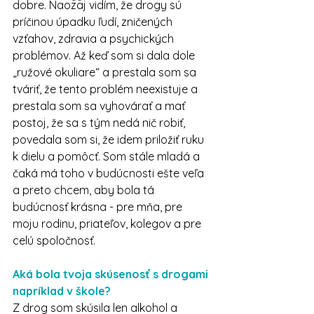
dobre. Naozaj vidím, že drogy sú 
príčinou úpadku ľudí, zničených 
vzťahov, zdravia a psychických 
problémov. Až keď som si dala dole 
„ružové okuliare“ a prestala som sa 
tváriť, že tento problém neexistuje a 
prestala som sa vyhovárať a mať 
postoj, že sa s tým nedá nič robiť, 
povedala som si, že idem priložiť ruku 
k dielu a pomôcť. Som stále mladá a 
čaká má toho v budúcnosti ešte veľa 
a preto chcem, aby bola tá 
budúcnosť krásna - pre mňa, pre 
moju rodinu, priateľov, kolegov a pre 
celú spoločnosť.
Aká bola tvoja skúsenosť s drogami 
napríklad v škole? 
Z drog som skúsila len alkohol a 