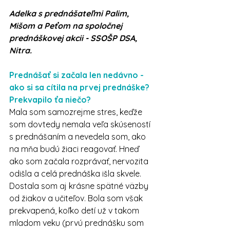
Adelka s prednášateľmi Palim, 
Mišom a Peťom na spoločnej 
prednáškovej akcii - SSOŠP DSA, 
Nitra.
Prednášať si začala len nedávno - 
ako si sa cítila na prvej prednáške? 
Prekvapilo ťa niečo? 
Mala som samozrejme stres, keďže 
som dovtedy nemala veľa skúseností 
s prednášaním a nevedela som, ako 
na mňa budú žiaci reagovať. Hneď 
ako som začala rozprávať, nervozita 
odišla a celá prednáška išla skvele. 
Dostala som aj krásne spätné väzby 
od žiakov a učiteľov. Bola som však 
prekvapená, koľko detí už v takom 
mladom veku (prvú prednášku som 