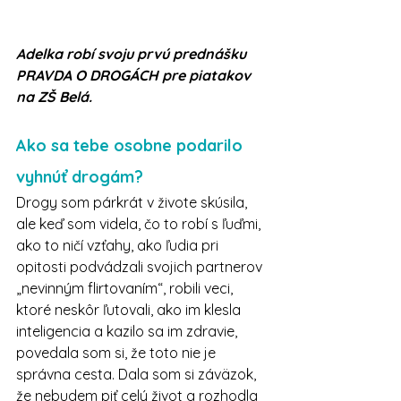
Adelka robí svoju prvú prednášku 
PRAVDA O DROGÁCH pre piatakov 
na ZŠ Belá.
Ako sa tebe osobne podarilo 
vyhnúť drogám? 
Drogy som párkrát v živote skúsila, 
ale keď som videla, čo to robí s ľuďmi, 
ako to ničí vzťahy, ako ľudia pri 
opitosti podvádzali svojich partnerov 
„nevinným flirtovaním“, robili veci, 
ktoré neskôr ľutovali, ako im klesla 
inteligencia a kazilo sa im zdravie, 
povedala som si, že toto nie je 
správna cesta. Dala som si záväzok, 
že nebudem piť celý život a rozhodla 