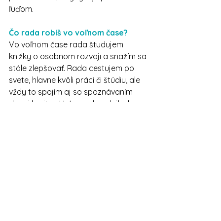
ľuďom.
Čo rada robíš vo voľnom čase?
Vo voľnom čase rada študujem 
knižky o osobnom rozvoji a snažím sa 
stále zlepšovať. Rada cestujem po 
svete, hlavne kvôli práci či štúdiu, ale 
vždy to spojím aj so spoznávaním 
danej krajiny. Hrám rada volejbal, 
ktorému som sa kedysi venovala aj 
aktívne. A tiež rada trénujem a učím 
nové triky nášho psa Odyho.
Ďakujem za rozhovor a prajem ti 
veľa nadšených žiakov na 
prednáškach.