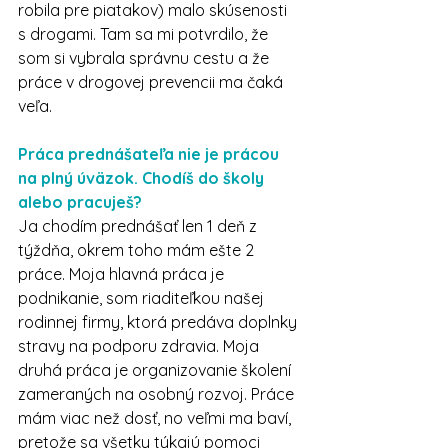
robila pre piatakov) malo skúsenosti 
s drogami. Tam sa mi potvrdilo, že 
som si vybrala správnu cestu a že 
práce v drogovej prevencii ma čaká 
veľa.
Práca prednášateľa nie je prácou 
na plný úväzok. Chodíš do školy 
alebo pracuješ? 
Ja chodím prednášať len 1 deň z 
týždňa, okrem toho mám ešte 2 
práce. Moja hlavná práca je 
podnikanie, som riaditeľkou našej 
rodinnej firmy, ktorá predáva doplnky 
stravy na podporu zdravia. Moja 
druhá práca je organizovanie školení 
zameraných na osobný rozvoj. Práce 
mám viac než dosť, no veľmi ma baví, 
pretože sa všetky týkajú pomoci 