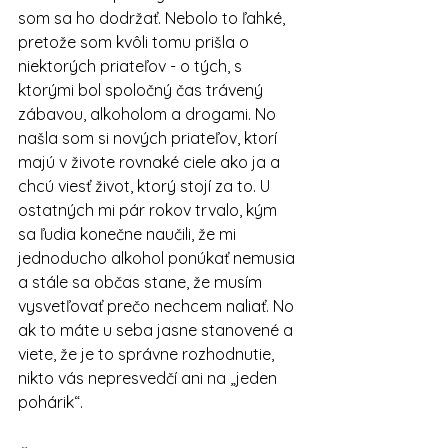
som sa ho dodržať. Nebolo to ľahké, 
pretože som kvôli tomu prišla o 
niektorých priateľov - o tých, s 
ktorými bol spoločný čas trávený 
zábavou, alkoholom a drogami. No 
našla som si nových priateľov, ktorí 
majú v živote rovnaké ciele ako ja a 
chcú viesť život, ktorý stojí za to. U 
ostatných mi pár rokov trvalo, kým 
sa ľudia konečne naučili, že mi 
jednoducho alkohol ponúkať nemusia 
a stále sa občas stane, že musím 
vysvetľovať prečo nechcem naliať. No 
ak to máte u seba jasne stanovené a 
viete, že je to správne rozhodnutie, 
nikto vás nepresvedčí ani na „jeden 
pohárik“.