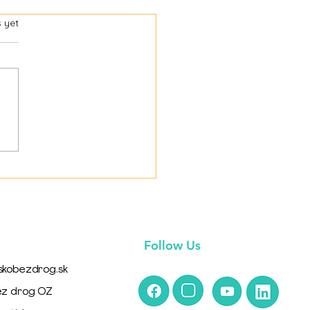
s.
s yet
ová závislosť
Follow Us
skobezdrog.sk
ez drog OZ