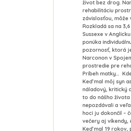
život bez drog. Na
rehabilitáciu prost
závislosťou, môže
Rozkladá sa na 3,
Sussexe v Anglick
ponúka individuáln
pozornosť, ktorá j
Narconon v Spojeno
prostredie pre reha
Príbeh matky…  
Kde
Keď mal môj syn asi
náladový, kritický 
to do nášho života
nepozdávali a veľa 
hoci ju dokončil –
večery aj víkendy, 
Keď mal 19 rokov, 