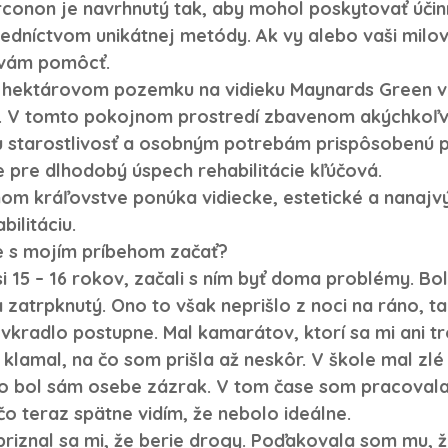
rconon je navrhnutý tak, aby mohol poskytovať účin
redníctvom unikátnej metódy. Ak vy alebo vaši milova
 vám pomôcť. 
6 hektárovom pozemku na vidieku Maynards Green 
u. V tomto pokojnom prostredí zbavenom akýchkoľve
u starostlivosť a osobným potrebám prispôsobenú p
e pre dlhodobý úspech rehabilitácie kľúčová. 
m kráľovstve ponúka vidiecke, estetické a nanajv
bilitáciu.
 s mojím príbehom začať? 
 15 – 16 rokov, začali s ním byť doma problémy. Bol
a zatrpknutý. Ono to však neprišlo z noci na ráno, t
 vkradlo postupne. Mal kamarátov, ktorí sa mi ani t
klamal, na čo som prišla až neskôr. V škole mal zlé
 čo bol sám osebe zázrak. V tom čase som pracovala 
čo teraz spätne vidím, že nebolo ideálne.
priznal sa mi, že berie drogy. Poďakovala som mu, ž