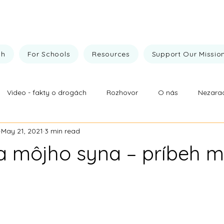
ch
For Schools
Resources
Support Our Missio
Video - fakty o drogách
Rozhovor
O nás
Nezara
May 21, 2021
3 min read
vej prevencie
Fakty o drogách
Naše výsledky
Drogy
 môjho syna – príbeh 
 stars.
ez drog
Naše výsledky
Nezaradené
O nás
Roz
zstvo nad drogami
Všehochut'
Výsledky drogovej prevenc