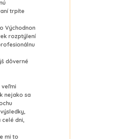
nú 
ní trpíte 
vo Východnon 
k rozptýlení 
rofesionálnu 
ýš dôverné 
 veľmi 
ak nejako sa 
rochu 
 výsledky, 
celé dni, 
e mi to 