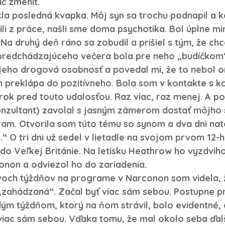
č zmeniť. 
kla posledná kvapka. Môj syn sa trochu podnapil a 
ili z práce, našli sme doma psychotika. Bol úplne mi
 Na druhý deň ráno sa zobudil a prišiel s tým, že chc
 predchádzajúceho večera bola pre neho „budíčkom“.
jeho drogová osobnosť a povedal mi, že to nebol on
eh preklápa do pozitívneho. Bola som v kontakte s 
 rok pred touto udalosťou. Raz viac, raz menej. A p
onzultant) zavolal s jasným zámerom dostať môjho 
m. Otvorila som túto tému so synom a dva dni nato
“ O tri dni už sedel v lietadle na svojom prvom 12
o Veľkej Británie. Na letisku Heathrow ho vyzdviho
non a odviezol ho do zariadenia. 
voch týždňov na programe v Narconon som videla, 
„zahádzaná“. Začal byť viac sám sebou. Postupne pr
 týždňom, ktorý na ňom strávil, bolo evidentné, 
viac sám sebou. Vďaka tomu, že mal okolo seba ďalší