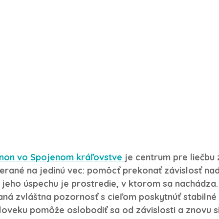
non vo Spojenom kráľovstve 
je centrum pre liečbu 
erané na jedinú vec: pomôcť 
prekonať závislosť na
 jeho úspechu je prostredie, v ktorom sa nachádza
aná zvláštna pozornosť s cieľom poskytnúť stabilné
človeku pomôže oslobodiť sa od závislosti a znovu s