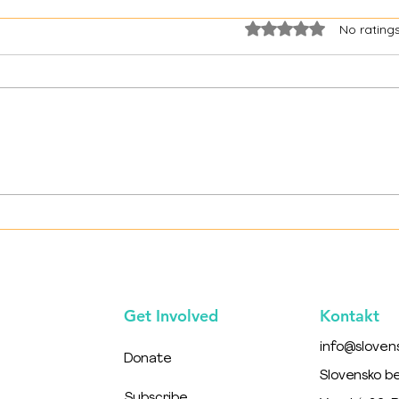
Rated 0 out of 5 star
No rating
Liek
Pravá tvár ústavnej liečby
Get Involved
Kontakt
info@sloven
Donate
Slovensko b
Subscribe