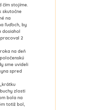
 čím stojíme. 
ak skutočne 
né na 
a ľuďoch, by 
 dosiahol 
 pracoval 2 
 roka na deň 
spoločenskú 
dy sme uvideli 
syna spred 
 „krátku 
buchy zlosti 
som bola na 
m totiž bol, 