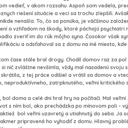
om vedieť, v akom rozsahu. Aspoň som vedela, pred
ôznych riešení situácie a veci sa trochu zlepšili. Avš
ikde nenašla. To, čo sa ponúka, je väčšinou založe
čení a vzhľadom na škody, ktoré páchajú psychiatri n
padlo zveriť im do rúk môjho syna. Čosokor však syn
lifikáciu a odsťahoval sa z domu na iné miesto, kde
 tom čase stále bral drogy. Chodil domov raz za pol
 si nič zvláštne nevšimla, vždy mal nasadenú svoju 
krátila, z tej práce odišiel a vrátil sa domov a vte
, neproduktívneho, zatrpknutého, veľmi kritického 
, bol doma a celé dni hral hry na počítači. Mal veľmi
ivot s ním bol, ako prechádzka po mínovom poli 
–
 vý
aktiež  bol veľmi uzavretý a utiahnutý do seba. Ja 
 takmer pripravená ho vyhodiť z domu. Hlavný problé