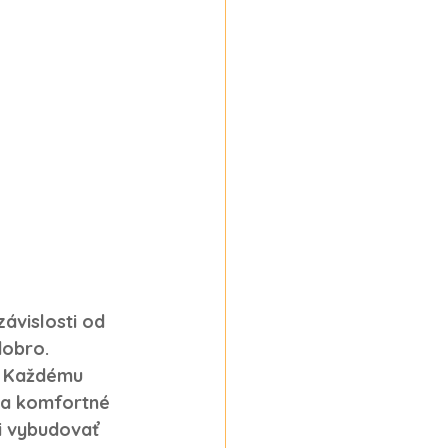
závislosti od 
dobro
. 
. Každému 
 a komfortné 
i vybudovať 