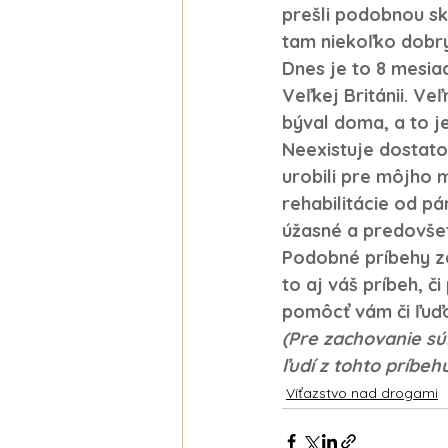
prešli podobnou sk
tam niekoľko dobrý
Dnes je to 8 mesia
Veľkej Británii. V
býval doma, a to j
Neexistuje dostat
urobili pre môjho 
rehabilitácie od p
úžasné a predovše
Podobné príbehy za
to aj váš príbeh, či
pomôcť vám či ľuďo
(Pre zachovanie sú
ľudí z tohto príbehu
Víťazstvo nad drogami