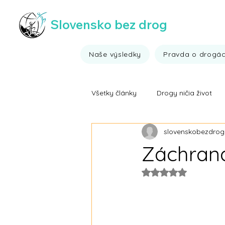
Slovensko bez drog
Naše výsledky
Pravda o drogá
Všetky články
Drogy ničia život
slovenskobezdrog
Všehochuť ;)
Výsledky drogo
Záchrana
Rated NaN out of 5
Fakty o drogách
Ide to aj b
Video fakty o drogách
Víťa