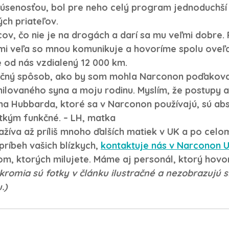
úsenosťou, bol pre neho celý program jednoduchší a
ch priateľov. 
cov, čo nie je na drogách a darí sa mu veľmi dobre. 
eľmi veľa so mnou komunikuje a hovoríme spolu oveľa
e od nás vzdialený 12 000 km. 
očný spôsob, ako by som mohla Narconon poďakovať
milovaného syna a moju rodinu. Myslím, že postupy a
ána Hubbarda, ktoré sa v Narconon používajú, sú abs
tkým funkčné. – LH, matka
žíva až príliš mnoho ďalších matiek v UK a po celom
 príbeh vašich blízkych, 
kontaktuje nás v Narconon U
m, ktorých milujete. Máme aj personál, ktorý hovor
kromia sú fotky v článku ilustračné a nezobrazujú 
.)