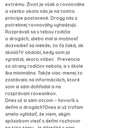
extrému. Život je však o rovnováhe 
a všetko okolo nás je na tomto 
princípe postavené. Drogy nás z 
potrebnej rovnováhy vyhadzujú.
Rozprávali sa s tebou rodičia 
o drogách, alebo mal si možnosť 
dozvedieť sa niekde, čo ťa čaká, ak 
skúsiš?
V období, kedy som ja 
vyrastal, skoro vôbec.  Prevencia 
zo strany rodičov nebola, a v škole 
iba minimálna. Takže viac-menej to 
zostávalo na informáciách, ktoré 
som si sám dohľadal a na 
rozprávaní rovesníkov.
Dnes už si sám otcom – hovoríš s 
deťmi o drogách?
Dnes si už trúfam 
smelo vyhlásiť, že viem, akým 
spôsobom viesť s deťmi rozhovor 
na túto tému. Je dôležité s nimi 