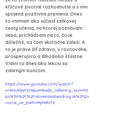
kľúčové životné rozhodnutie a s ním 
spojená pozitívna premena. Dnes 
to vnímam ako súčasť celkovej 
cesty učenia, na ktorej poznávam 
seba, prichádzam na to, čo je 
dôležité, na čom skutočne záleží. A 
to je práve žiť zdravo, v rovnováhe, 
prosperujúco a dlhodobo šťastne. 
Vidím to dnes ako lekciu so 
zdarným koncom.
https://www.youtube.com/watch?
v=1I0UKkeTEHI&embeds_referring_euri=htt
ps%3A%2F%2Fslovenskobezdrog.sk%2F&s
ource_ve_path=MjM4NTE