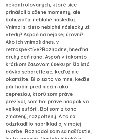
nekontrolovaných, ktoré síce 
prinášali blažené momenty, ale 
bohužiaľ aj neblahé následky.
Vnímal si tieto neblahé následky už 
vtedy? Aspoň na nejakej úrovni? 
Ako ich vnímaš dnes, v 
retrospektíve?
Rozhodne, hneď na 
druhý deň ráno. Aspoň v takomto 
krátkom časovom úseku prišla istá 
dávka sebareflexie, keď už nie 
okamžite. Bilo sa to vo mne, keďže 
pár hodín pred niečím ako 
depresiou, ktorú som práve 
prežíval, som bol práve naopak vo 
veľkej eufórii. Bol som z toho 
zmätený, rozpoltený. A to sa 
odzrkadlilo napríklad aj v mojej 
tvorbe. Rozhodol som sa našťastie, 
že to zmením. Nastalo hlboké a 