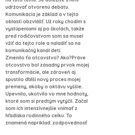
udržovať otvorenú debatu. 
Komunikácia je základ a v tejto 
oblasti obzvlášť. Už roky chodím s 
vystúpeniami aj po školách, takže 
pred rodičovstvom som sa musel 
vžiť do tejto role a naladiť sa na 
komunikačný kanál detí.
Zmenilo ťa otcovstvo? Ako?
Práve 
otcovstvo bol zásadný prvok mojej 
transformácie, ale zároveň aj 
spustilo ďalší nový proces mojej 
premeny, akoby o oktávu vyššie. 
Upevnilo, ukotvilo vo mne hodnoty, 
ktoré som si predtým vytýčil. Začal 
som ich intenzívnejšie vnímať z 
hľadiska rodinného celku. To 
znamená napríklad: zodpovednosť 
– bola prítomná aj v minulosti, ale v 