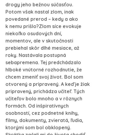
drogy jeho bežnou súčasťou. 
Potom však nastal zlom, inak 
povedané prerod – kedy a ako 
k nemu prišlo?
Zlom síce evokuje 
niekoľko osudových dní, 
momentov, ale v skutočnosti 
prebiehal skôr dlhé mesiace, až 
roky. Nastávala postupná 
sebapremena. Tej predchádzalo 
hlboké vnútorné rozhodnutie, že 
chcem zmeniť svoj život. Bol som 
otvorený a pripravený. A keď je žiak 
pripravený, prichádza učiteľ. Tých 
učiteľov bolo mnoho a v rôznych 
formách. Od inšpiratívnych 
osobností, cez podnetné knihy, 
filmy, dokumenty, zvieratá, ľudia, 
ktorými som bol obklopený. 
Skrátka začali mi do života chodiť 