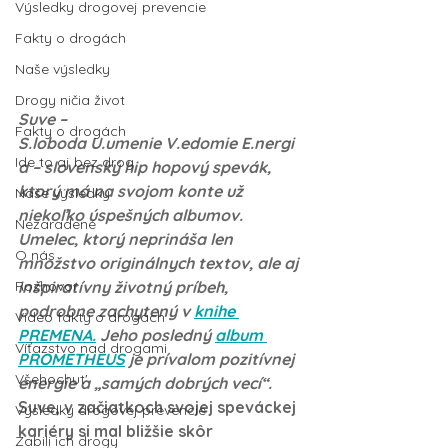
Výsledky drogovej prevencie
Fakty o drogách
Naše výsledky
Drogy ničia život
Suve – 
Fakty o drogách
S.loboda U.umenie V.edomie E.nergi
Ide to aj bez drog
a – slovenský hip hopový spevák, 
ktorý má na svojom konte už 
Naše výsledky
niekoľko úspešných albumov. 
Nezaradené
Umelec, ktorý neprináša len 
O nás
množstvo originálnych textov, ale aj 
inšpiratívny životný príbeh, 
Rozhovor
podrobne zachytený v 
knihe 
Video fakty o drogách
PREMENA.
 Jeho posledný 
album 
Víťazstvo nad drogami
PROMETHEUS
 je prívalom pozitívnej 
Všehochut'
energie a „samých dobrých vecí“. 
Suve, v začiatkoch svojej speváckej 
Výsledky drogovej prevencie
kariéry si mal bližšie skôr 
Zabili ich drogy