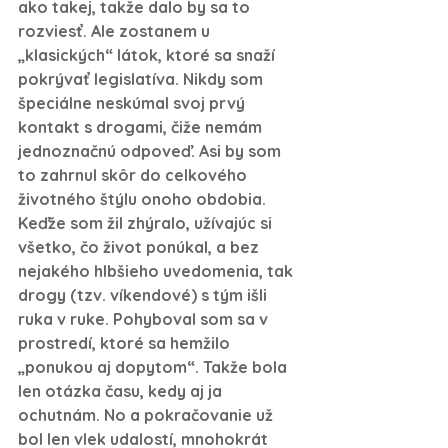
ako takej, takže dalo by sa to 
rozviesť. Ale zostanem u 
„klasických“ látok, ktoré sa snaží 
pokrývať legislatíva. Nikdy som 
špeciálne neskúmal svoj prvý 
kontakt s drogami, čiže nemám 
jednoznačnú odpoveď. Asi by som 
to zahrnul skôr do celkového 
životného štýlu onoho obdobia. 
Keďže som žil zhýralo, užívajúc si 
všetko, čo život ponúkal, a bez 
nejakého hlbšieho uvedomenia, tak 
drogy (tzv. víkendové) s tým išli 
ruka v ruke. Pohyboval som sa v 
prostredí, ktoré sa hemžilo 
„ponukou aj dopytom“. Takže bola 
len otázka času, kedy aj ja 
ochutnám. No a pokračovanie už 
bol len vlek udalostí, mnohokrát 