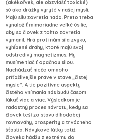
(akékoľvek, ale obzvlášť toxické) 
sú ako drážky vyryté v našej mysli. 
Majú silu zovretia hada. Preto treba 
vynaložiť mimoriadne veľké úsilie, 
aby sa človek z tohto zovretia 
vymanil. Hrá proti nám sila zvyku, 
vyhĺbené dráhy, ktoré majú svoj 
odstredivý magnetizmus. My 
musíme tlačiť opačnou silou. 
Nachádzať niečo omnoho 
príťažlivejšie práve v stave „čistej 
mysle“. A tie pozitívne aspekty 
čistého vnímania nás budú časom 
lákať viac a viac. Výsledkom je 
radostný proces návratu, kedy sa 
človek teší zo stavu dlhodobej 
rovnováhy, prosperity a trvácneho 
šťastia. Návykové látky totiž 
človeka hádžu z extrému do 