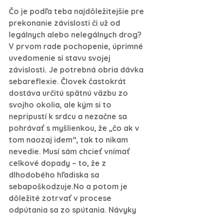
Čo je podľa teba najdôležitejšie pre 
prekonanie závislosti či už od 
legálnych alebo nelegálnych drog?
V prvom rade pochopenie, úprimné 
uvedomenie si stavu svojej 
závislosti. Je potrebná obria dávka 
sebareflexie. Človek častokrát 
dostáva určitú spätnú väzbu zo 
svojho okolia, ale kým si to 
nepripustí k srdcu a nezačne sa 
pohrávať s myšlienkou, že „čo ak v 
tom naozaj idem“, tak to nikam 
nevedie. Musí sám chcieť vnímať 
celkové dopady – to, že z 
dlhodobého hľadiska sa 
sebapoškodzuje.No
 a potom je 
dôležité zotrvať v procese 
odpútania sa zo spútania. Návyky 