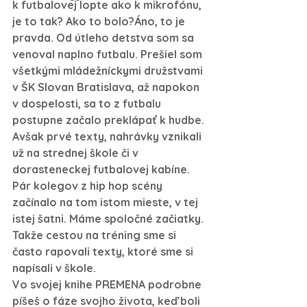
k futbalovej lopte ako k mikrofónu, 
je to tak? Ako to bolo?
Áno, to je 
pravda. Od útleho detstva som sa 
venoval naplno futbalu. Prešiel som 
všetkými mládežníckymi družstvami 
v ŠK Slovan Bratislava, až napokon 
v dospelosti, sa to z futbalu 
postupne začalo preklápať k hudbe. 
Avšak prvé texty, nahrávky vznikali 
už na strednej škole či v 
dorasteneckej futbalovej kabíne. 
Pár kolegov z hip hop scény 
začínalo na tom istom mieste, v tej 
istej šatni. Máme spoločné začiatky. 
Takže cestou na tréning sme si 
často rapovali texty, ktoré sme si 
napísali v škole.
Vo svojej knihe PREMENA podrobne 
píšeš o fáze svojho života, keď boli 