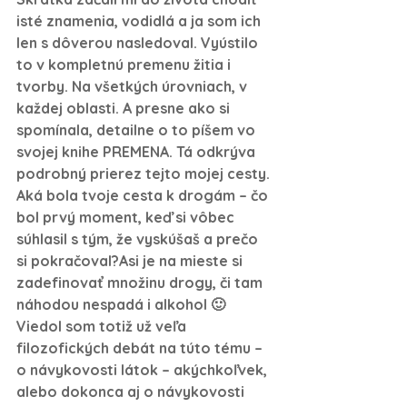
isté znamenia, vodidlá a ja som ich 
len s dôverou nasledoval. Vyústilo 
to v kompletnú premenu žitia i 
tvorby. Na všetkých úrovniach, v 
každej oblasti. A presne ako si 
spomínala, detailne o to píšem vo 
svojej knihe PREMENA. Tá odkrýva 
podrobný prierez tejto mojej cesty.
Aká bola tvoje cesta k drogám – čo 
bol prvý moment, keď si vôbec 
súhlasil s tým, že vyskúšaš a prečo 
si pokračoval?
Asi je na mieste si 
zadefinovať množinu drogy, či tam 
náhodou nespadá i alkohol 🙂 
Viedol som totiž už veľa 
filozofických debát na túto tému – 
o návykovosti látok – akýchkoľvek, 
alebo dokonca aj o návykovosti 