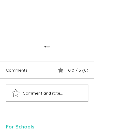
Comments
0.0 / 5 (0)
Comment and rate...
Funguje drogová
Študenti SOŠ Sn
prevencia?
povedali svoj náz
For Schools