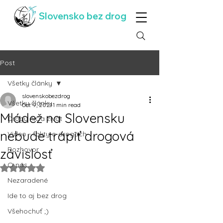
Slovensko bez drog
Post
Všetky články
slovenskobezdrog
Všetky články
Oct 9, 2021
1 min read
Mládež na Slovensku
Drogy ničia život
nebude trápiť drogová
Video - fakty o drogách
Rozhovor
závislosť
O nás
Rated NaN out of 5 stars.
Nezaradené
Ide to aj bez drog
Všehochuť ;)