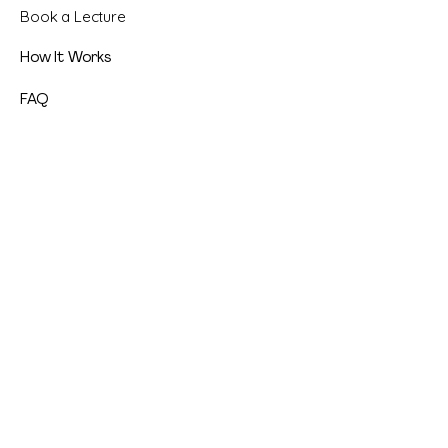
Book a Lecture
How It Works
FAQ
Resources
Brochures
Video Series
Materials
Get Involved
Donate
Subscribe