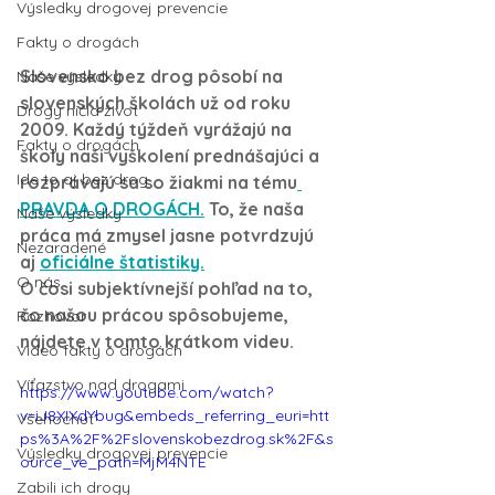
Výsledky drogovej prevencie
Fakty o drogách
Slovensko bez drog pôsobí na 
Naše výsledky
slovenských školách už od roku 
Drogy ničia život
2009. Každý týždeň vyrážajú na 
Fakty o drogách
školy naši vyškolení prednášajúci a 
Ide to aj bez drog
rozprávajú sa so žiakmi na tému
PRAVDA O DROGÁCH.
 To, že naša 
Naše výsledky
práca má zmysel jasne potvrdzujú 
Nezaradené
aj 
oficiálne štatistiky.
O nás
O čosi subjektívnejší pohľad na to, 
čo našou prácou spôsobujeme, 
Rozhovor
nájdete v tomto krátkom videu.
Video fakty o drogách
Víťazstvo nad drogami
https://www.youtube.com/watch?
v=iJ8XIXdYbug&embeds_referring_euri=htt
Všehochut'
ps%3A%2F%2Fslovenskobezdrog.sk%2F&s
Výsledky drogovej prevencie
ource_ve_path=MjM4NTE
Zabili ich drogy