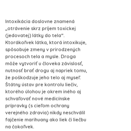
Intoxikácia doslovne znamená 
„otrávenie skrz príjem toxickej 
(jedovatej) látky do tela“. 
Ktorákoľvek látka, ktorá intoxikuje, 
spôsobuje zmeny v prirodzených 
procesoch tela a mysle. 
Droga 
môže vytvoriť u človeka závislosť, 
nutnosť brať drogu aj napriek tomu, 
že poškodzuje jeho telo aj myseľ.
Štátny ústav pre kontrolu liečiv, 
ktorého úlohou je okrem iného aj 
schvaľovať nové medicínske 
prípravky (s cieľom ochrany 
verejného zdravia) nikdy neschválil 
fajčenie marihuany ako liek či liečbu 
na čokoľvek. 