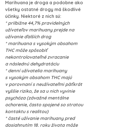
Marihuana je droga a podobne ako 
všetky ostatné drogy má škodlivé 
účinky. Niektoré z nich sú: 
* prilbižne 44,7% pravidelných 
užívateľov marihuany prejde na 
užívanie ďalších drog
* marihuana s vysokým obsahom 
THC môže spôsobiť 
nekontrolovateľné zvracanie 
a následnú dehydratáciu
* denní užívatelia marihuany 
s vysokým obsahom THC majú 
v porovnaní s neužívateľmi päťkrát 
vyššie riziko, že sa u nich vyvinie 
psychóza (závažné mentálne 
ochorenie, často spojené so stratou 
kontaktu s realitou)
* časté užívanie marihuany pred 
dosiahnutím 18. roku života môže 