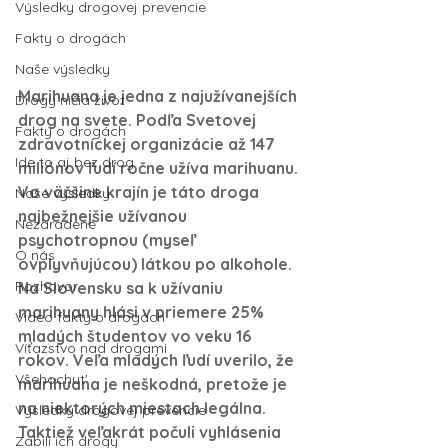
Výsledky drogovej prevencie
Fakty o drogách
Naše výsledky
Marihuana je jedna z najužívanejších 
Drogy ničia život
drog na svete. Podľa Svetovej 
Fakty o drogách
zdravotníckej organizácie až 147 
Ide to aj bez drog
miliónov ľudí ročne užíva marihuanu. 
Vo väčšine krajín je táto droga 
Naše výsledky
najbežnejšie užívanou 
Nezaradené
psychotropnou (myseľ 
O nás
ovplyvňujúcou) látkou po alkohole.
Rozhovor
Na Slovensku sa k užívaniu 
marihuany hlási v priemere 25% 
Video fakty o drogách
mladých študentov vo veku 16 
Víťazstvo nad drogami
rokov. 
Veľa mladých ľudí uverilo, že 
Všehochut'
marihuana je neškodná, pretože je 
na niektorých miestach legálna. 
Výsledky drogovej prevencie
Taktiež veľakrát počuli vyhlásenia 
Zabili ich drogy