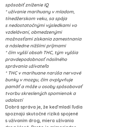
spôsobiť zníženie IQ
* užívanie marihuany v mladom, 
tínedžerskom veku, sa spája 
s nedostatočnými výsledkami vo 
vzdelávaní, obmedzenými 
možnosťami získania zamestnania 
a následne nižšími príjmami
* čím vyšší obsah THC, tým vyššia 
pravdepodobnosť násilného 
správania užívateľa
* THC v marihuane narúša nervové 
bunky v mozgu, čím ovplyvňuje 
pamäť a môže u osoby spôsobovať 
tvorbu skreslených spomienok a 
udalostí
Dobrá správa je, že keď mladí ľudia 
spoznajú skutočné riziká spojené 
s užívaním drog, miera užívania 