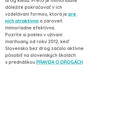
drog klesá. Preto je mimoriadne 
dôležité pokračovať v ich 
vzdelávaní formou, ktorá je 
pre 
nich 
atraktívna
 a zároveň 
mimoriadne efektívna. 
Pozrite si pokles v užívaní 
marihuany od roku 2012, keď 
Slovensko bez drog začalo aktívne 
pôsobiť na slovenských školách 
s prednáškou 
PRAVDA O DROGÁCH
. 