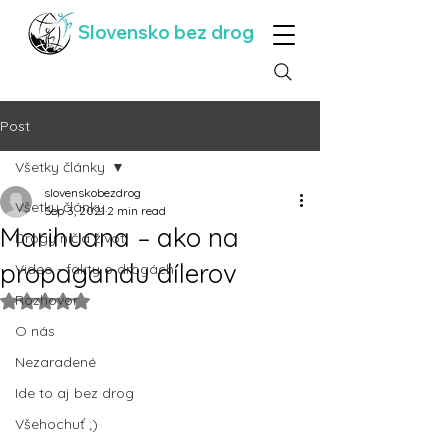
Slovensko bez drog
Post
Všetky články
slovenskobezdrog
Všetky články
Sep 3, 2021
2 min read
Marihuana – ako na
Drogy ničia život
propagandu dílerov
Video - fakty o drogách
Rozhovor
Rated NaN out of 5 stars.
O nás
Nezaradené
Ide to aj bez drog
Všehochuť ;)