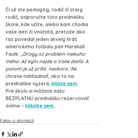
Či už ste pedagóg, rodič či starý 
rodič, odporučte túto prednášku 
škole, kde učíte, alebo kam chodia 
vaše deti či vnúčatá, 
pretože ako 
raz povedal jeden skvelý hráč 
amerického fotbalu pán Marshall 
Faulk: 
„Drogy sú problém niekoho 
iného. Až kým nejde o Vaše dieťa. A 
potom je už príliš  neskoro.“
Ak 
chcete nahliadnuť, ako to na 
prednáške vyzerá, 
klinite
 sem.
Pre školu si môžete našu 
BEZPLATNÚ prednášku rezervovať 
online – 
kliknite sem.
Fakty o drogách