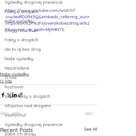
Výsledky drogovej prevencie
https://www.youtube.com/watch?
Fakty o drogách
v=wYedfD0R43Q&embeds_referring_euri=
Naše výsledky
https%3A%2F%2Fslovenskobezdrog.sk%2
F&source_ve_path=MjM4NTE
Drogy ničia život
Fakty o drogách
Ide to aj bez drog
Naše výsledky
Nezaradené
Naše výsledky
O nás
O nás
Rozhovor
Video fakty o drogách
Víťazstvo nad drogami
Všehochut'
Výsledky drogovej prevencie
See All
Recent Posts
Zabili ich drogy