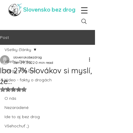
Slovensko bez drog
Post
Všetky články
slovenskobezdrog
Všetky články
Jan 29, 2022
0 min read
Iba 27% Slovákov si myslí,
Drogy ničia život
že…
Video - fakty o drogách
Rozhovor
Rated NaN out of 5 stars.
O nás
Nezaradené
Ide to aj bez drog
Všehochuť ;)