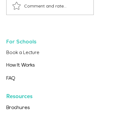
Comment and rate...
Funguje drogová
Študenti SOŠ Sn
prevencia?
povedali svoj náz
For Schools
Book a Lecture
How It Works
FAQ
Resources
Brochures
Video Series
Materials