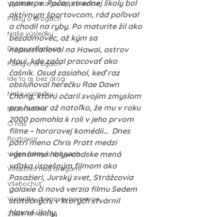
pomerov. Počas strednej školy bol 
Výsledky drogovej prevencie
aktívnym športovcom, rád poľoval 
Fakty o drogách
a chodil na ryby. Po maturite žil ako 
Naše výsledky
bezdomovec, až kým sa 
Drogy ničia život
nepresťahoval na Hawai, ostrov 
Maui, kde začal pracovať ako 
Fakty o drogách
čašník. Osud zasiahol, keď raz 
Ide to aj bez drog
obsluhoval herečku Rae Dawn 
Naše výsledky
Chong, ktorú očaril svojím zmyslom 
pre humor až natoľko, že mu v roku 
Nezaradené
2000 pomohla k roli v jeho prvom 
O nás
filme – hororovej komédii…  Dnes 
Rozhovor
patrí meno Chris Pratt medzi 
Video fakty o drogách
významné holywoodske mená 
vďaka úspešným filmom ako 
Víťazstvo nad drogami
Pasažieri, Jurský svet, Strážcovia 
Všehochut'
galaxie či nová verzia filmu Sedem 
Výsledky drogovej prevencie
statočných, v ktorých stvárnil 
hlavné úlohy.
Zabili ich drogy