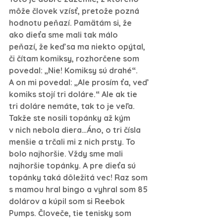
môže človek vzísť, pretože pozná 
hodnotu peňazí. Pamätám si, že 
ako dieťa sme mali tak málo 
peňazí, že keď sa ma niekto opýtal, 
či čítam komiksy, rozhorčene som 
povedal: „Nie! Komiksy sú drahé“. 
A on mi povedal: „Ale prosím ťa, veď 
komiks stojí tri doláre.“ Ale ak tie 
tri doláre nemáte, tak to je veľa.
Takže ste nosili topánky až kým 
v nich nebola diera…
Áno, o tri čísla 
menšie a trčali mi z nich prsty. To 
bolo najhoršie. Vždy sme mali 
najhoršie topánky. A pre dieťa sú 
topánky taká dôležitá vec! Raz som 
s mamou hral bingo a vyhral som 85 
dolárov a kúpil som si Reebok 
Pumps. Človeče, tie tenisky som 