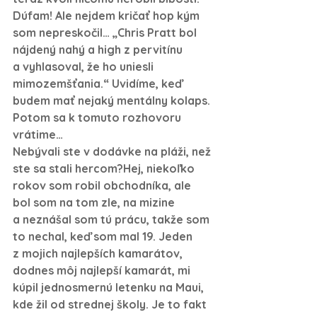
Dúfam! Ale nejdem kričať hop kým 
som nepreskočil… „Chris Pratt bol 
nájdený nahý a high z pervitínu 
a vyhlasoval, že ho uniesli 
mimozemšťania.“ Uvidíme, keď 
budem mať nejaký mentálny kolaps. 
Potom sa k tomuto rozhovoru 
vrátime…
Nebývali ste v dodávke na pláži, než 
ste sa stali hercom?
Hej, niekoľko 
rokov som robil obchodníka, ale 
bol som na tom zle, na mizine 
a neznášal som tú prácu, takže som 
to nechal, keď som mal 19. Jeden 
z mojich najlepších kamarátov, 
dodnes môj najlepší kamarát, mi 
kúpil jednosmernú letenku na Maui, 
kde žil od strednej školy. Je to fakt 