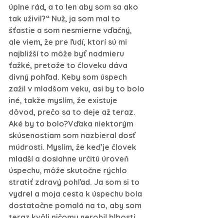
úplne rád, a to len aby som sa ako 
tak uživil?“ Nuž, ja som mal to 
šťastie a som nesmierne vďačný, 
ale viem, že pre ľudí, ktorí sú mi 
najbližší to môže byť nadmieru 
ťažké, pretože to človeku dáva 
divný pohľad. Keby som úspech 
zažil v mladšom veku, asi by to bolo 
iné, takže myslím, že existuje 
dôvod, prečo sa to deje až teraz.
Aké by to bolo?
Vďaka niektorým 
skúsenostiam som nazbieral dosť 
múdrosti. Myslím, že keď je človek 
mladší a dosiahne určitú úroveň 
úspechu, môže skutočne rýchlo 
stratiť zdravý pohľad. Ja som si to 
vydrel a moja cesta k úspechu bola 
dostatočne pomalá na to, aby som 
teraz kvôli ničomu nerobil blbosti. 