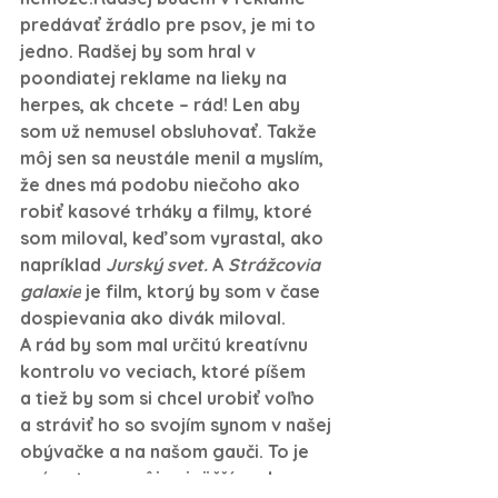
predávať žrádlo pre psov, je mi to 
jedno. Radšej by som hral v 
poondiatej reklame na lieky na 
herpes, ak chcete – rád! Len aby 
som už nemusel obsluhovať. Takže 
môj sen sa neustále menil a myslím, 
že dnes má podobu niečoho ako 
robiť kasové trháky a filmy, ktoré 
som miloval, keď som vyrastal, ako 
napríklad 
Jurský svet. 
A 
Strážcovia 
galaxie
 je film, ktorý by som v čase 
dospievania ako divák miloval. 
A rád by som mal určitú kreatívnu 
kontrolu vo veciach, ktoré píšem 
a tiež by som si chcel urobiť voľno 
a stráviť ho so svojím synom v našej 
obývačke a na našom gauči. To je 
práve teraz môj najväčší sen! 