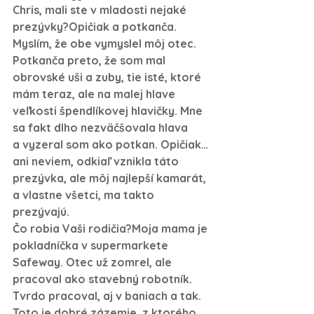
Chris, mali ste v mladosti nejaké 
prezývky?
Opičiak a potkanča. 
Myslím, že obe vymyslel môj otec. 
Potkanča preto, že som mal 
obrovské uši a zuby, tie isté, ktoré 
mám teraz, ale na malej hlave 
veľkosti špendlíkovej hlavičky. Mne 
sa fakt dlho nezväčšovala hlava 
a vyzeral som ako potkan. Opičiak… 
ani neviem, odkiaľ vznikla táto 
prezývka, ale môj najlepší kamarát, 
a vlastne všetci, ma takto 
prezývajú.
Čo robia Vaši rodičia?
Moja mama je 
pokladníčka v supermarkete 
Safeway. Otec už zomrel, ale 
pracoval ako stavebný robotník. 
Tvrdo pracoval, aj v baniach a tak. 
Toto je dobré zázemie, z ktorého 