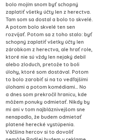
bolo mojím snom byť schopný 
zaplatiť všetky účty len z herectva. 
Tam som sa dostal a bolo to skvelé. 
A potom bolo skvelé ten sen 
rozvíjať. Potom sa z toho stalo: byť 
schopný zaplatiť všetky účty len 
zárobkom z herectva, ale hrať role, 
ktoré nie sú vždy len nejaký debil 
alebo zloduch, pretože to boli 
úlohy, ktoré som dostával. Potom 
to bolo zarobiť si na to vedľajšími 
úlohami a potom komédiami… No 
a dnes som prekročil hranicu, kde 
môžem ponuky odmietať. Nikdy by 
mi ani v tom najbláznivejšom sne 
nenapadlo, že budem odmietať 
platené herecké vystúpenia.
Väčšina hercov si to dovoliť 
nemôže.
Radšej budem v reklame 