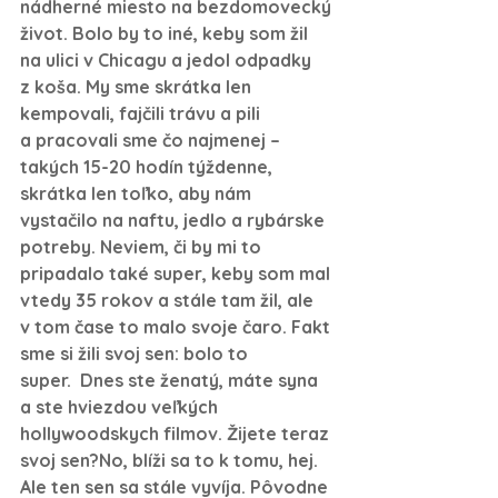
nádherné miesto na bezdomovecký 
život. Bolo by to iné, keby som žil 
na ulici v Chicagu a jedol odpadky 
z koša. My sme skrátka len 
kempovali, fajčili trávu a pili 
a pracovali sme čo najmenej – 
takých 15-20 hodín týždenne, 
skrátka len toľko, aby nám 
vystačilo na naftu, jedlo a rybárske 
potreby. Neviem, či by mi to 
pripadalo také super, keby som mal 
vtedy 35 rokov a stále tam žil, ale 
v tom čase to malo svoje čaro. Fakt 
sme si žili svoj sen: bolo to 
super. 
 Dnes ste ženatý, máte syna 
a ste hviezdou veľkých 
hollywoodskych filmov. Žijete teraz 
svoj sen?
No, blíži sa to k tomu, hej. 
Ale ten sen sa stále vyvíja. Pôvodne 