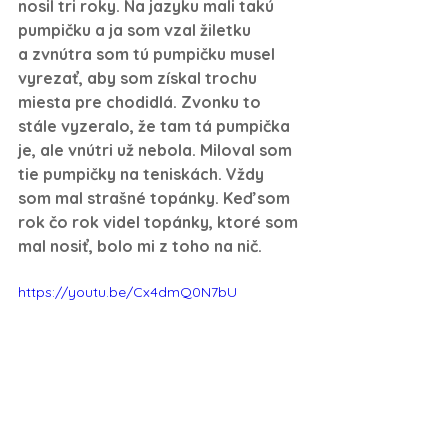
nosil tri roky. Na jazyku mali takú 
pumpičku a ja som vzal žiletku 
a zvnútra som tú pumpičku musel 
vyrezať, aby som získal trochu 
miesta pre chodidlá. Zvonku to 
stále vyzeralo, že tam tá pumpička 
je, ale vnútri už nebola. Miloval som 
tie pumpičky na teniskách. Vždy 
som mal strašné topánky. Keď som 
rok čo rok videl topánky, ktoré som 
mal nosiť, bolo mi z toho na nič.
https://youtu.be/Cx4dmQ0N7bU