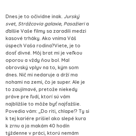
Dnes je to očividne inak. 
Jurský 
svet
, 
Strážcovia galaxie, Pasažieri 
a 
ďalšie Vaše filmy sa zaradili medzi 
kasové trháky. Ako vníma Váš 
úspech Vaša rodina?
Viete, je to 
dosť divné. Môj brat mi je veľkou 
oporou a vždy ňou bol. Mal 
obrovský vplyv na to, kým som 
dnes. Nič mi nedaruje a drží ma 
nohami na zemi, čo je super. Ale je 
to zaujímavé, pretože niekedy 
práve pre ľudí, ktorí sú vám 
najbližšie to môže byť najťažšie. 
Povedia vám: „Do riti, chlape!? Ty si 
k tej kariére prišiel ako slepé kura 
k zrnu a ja makám 40 hodín 
týždenne v práci, ktorú nemám 