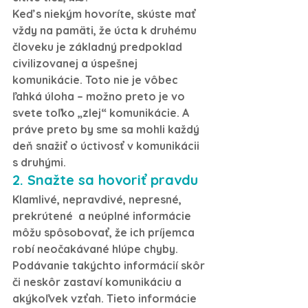
Keď s niekým hovoríte, skúste mať 
vždy na pamäti, že úcta k druhému 
človeku je základný predpoklad 
civilizovanej a úspešnej 
komunikácie. Toto nie je vôbec 
ľahká úloha – možno preto je vo 
svete toľko „zlej“ komunikácie. A 
práve preto by sme sa mohli každý 
deň snažiť o úctivosť v komunikácii 
s druhými.
2. Snažte sa hovoriť pravdu
Klamlivé, nepravdivé, nepresné, 
prekrútené  a neúplné informácie 
môžu spôsobovať, že ich príjemca 
robí neočakávané hlúpe chyby. 
Podávanie takýchto informácií skôr 
či neskôr zastaví komunikáciu a 
akýkoľvek vzťah. Tieto informácie 