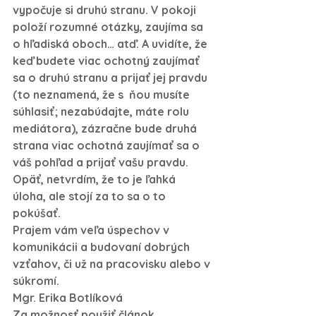
vypočuje si druhú stranu. V pokoji 
položí rozumné otázky, zaujíma sa 
o hľadiská oboch… atď. A uvidíte, že 
keď budete viac ochotný zaujímať 
sa o druhú stranu a prijať jej pravdu 
(to neznamená, že s  ňou musíte 
súhlasiť; nezabúdajte, máte rolu 
mediátora), zázračne bude druhá 
strana viac ochotná zaujímať sa o 
váš pohľad a prijať vašu pravdu. 
Opäť, netvrdím, že to je ľahká 
úloha, ale stojí za to sa o to 
pokúšať.
Prajem vám veľa úspechov v 
komunikácii a budovaní dobrých 
vzťahov, či už na pracovisku alebo v 
súkromí.
Mgr. Erika Botlíková
Za možnosť použiť článok, 