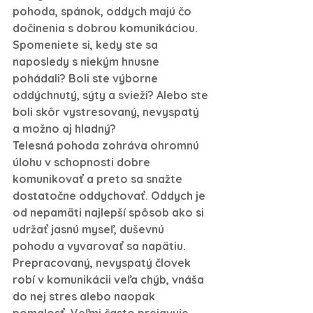
pohoda, spánok, oddych majú čo 
dočinenia s dobrou komunikáciou. 
Spomeniete si, kedy ste sa 
naposledy s niekým hnusne 
pohádali? Boli ste výborne 
oddýchnutý, sýty a svieži? Alebo ste 
boli skôr vystresovaný, nevyspatý 
a možno aj hladný?
Telesná pohoda zohráva ohromnú 
úlohu v schopnosti dobre 
komunikovať a preto sa snažte 
dostatočne oddychovať. Oddych je 
od nepamäti najlepší spôsob ako si 
udržať jasnú myseľ, duševnú 
pohodu a vyvarovať sa napätiu. 
Prepracovaný, nevyspatý človek 
robí v komunikácii veľa chýb, vnáša 
do nej stres alebo naopak 
pomalosť. Veľmi často prejavuje 