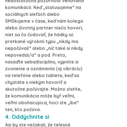
nedostatočná pozornosť venovaná 
komunikácii. Keď „statusujeme“ na 
sociálnych sieťach alebo 
SMSkujeme v čase, keď nám kolega 
alebo životný partner niečo hovorí, 
niet sa čo čudovať, že hádky sú 
pretkané výrokmi typu „nikdy ma 
nepočúvaš“ alebo „nič také si nikdy 
nepovedal/a“ a pod. Preto, 
nasaďte sebadisciplínu, vypnite si 
zvonenie a oznámenia (aj vibráciu) 
na telefóne alebo tablete, keď sa 
chystáte s niekým hovoriť a 
skutočne počúvajte. Možno zistíte, 
že komunikácia môže byť veľmi, 
veľmi obohacujúca, hoci ste „iba“ 
ten, kto počúva.
4. Oddýchnite si
Asi by ste nečakali, že telesná 