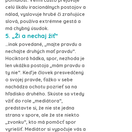
celú škálu iracionálnych postojov a 
nálad, vyslovuje hrubé či zraňujúce 
slová, používa extrémne gestá a 
má chybný úsudok.
5. „Ži a nechaj žiť“
…inak povedané, „majte pravdu a 
nechajte druhých mať pravdu“. 
Hociktorá hádka, spor, nezhoda je 
len ukážka postoja „mám pravdu a 
ty nie“. Keď je človek presvedčený 
o svojej pravde, ťažko v sebe 
nachádza ochotu pozrieť sa na 
hľadisko druhého. Skúste sa vtedy 
vžiť do role „mediátora“, 
predstavte si, že nie ste jedna 
strana v spore, ale že ste niekto 
„zvonku“, kto má pomôcť spor 
vyriešiť. Mediátor si vypočuje vás a 