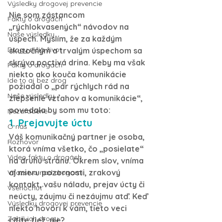
Výsledky drogovej prevencie
Nie som zástancom 
Fakty o drogách
„rýchlokvasených“ návodov na 
Naše výsledky
úspech. Myslím, že za každým 
Drogy ničia život
skutočným a trvalým úspechom sa 
skrýva poctivá drina. Keby ma však 
Fakty o drogách
niekto ako kouča komunikácie 
Ide to aj bez drog
požiadal o „pár rýchlych rád na 
Naše výsledky
zlepšenie vzťahov a komunikácie“, 
povedala by som mu toto:
Nezaradené
1. Prejavujte úctu
O nás
Váš komunikačný partner je osoba, 
Rozhovor
ktorá vníma všetko, čo „posielate“ 
Video fakty o drogách
na druhú stranu. Okrem slov, vníma 
aj mieru pozornosti, zrakový 
Víťazstvo nad drogami
kontakt, vašu náladu, prejav úcty či 
Všehochut'
neúcty, záujmu či nezáujmu atď. Keď 
Výsledky drogovej prevencie
niekto hovorí k vám, tieto veci 
Zabili ich drogy
cítite tiež, nie?