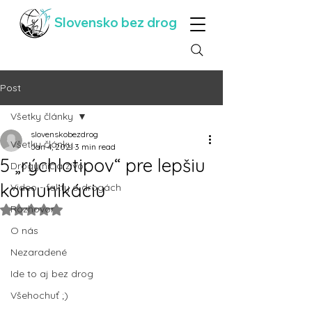
Slovensko bez drog
Post
Všetky články
slovenskobezdrog
Všetky články
Jan 4, 2021
3 min read
5 „rýchlotipov“ pre lepšiu
Drogy ničia život
komunikáciu
Video - fakty o drogách
Rozhovor
Rated NaN out of 5 stars.
O nás
Nezaradené
Ide to aj bez drog
Všehochuť ;)