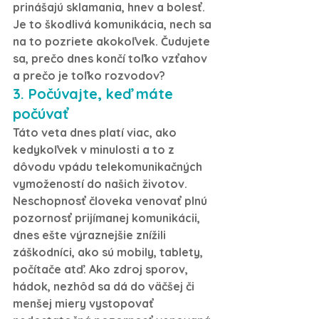
prinášajú sklamania, hnev a bolesť. 
Je to škodlivá komunikácia, nech sa 
na to pozriete akokoľvek. Čudujete 
sa, prečo dnes končí toľko vzťahov 
a prečo je toľko rozvodov?
3. Počúvajte, keď máte 
počúvať
Táto veta dnes platí viac, ako 
kedykoľvek v minulosti a to z 
dôvodu vpádu telekomunikačných 
vymožeností do našich životov. 
Neschopnosť človeka venovať plnú 
pozornosť prijímanej komunikácii, 
dnes ešte výraznejšie znížili 
záškodníci, ako sú mobily, tablety, 
počítače atď. Ako zdroj sporov, 
hádok, nezhôd sa dá do väčšej či 
menšej miery vystopovať 