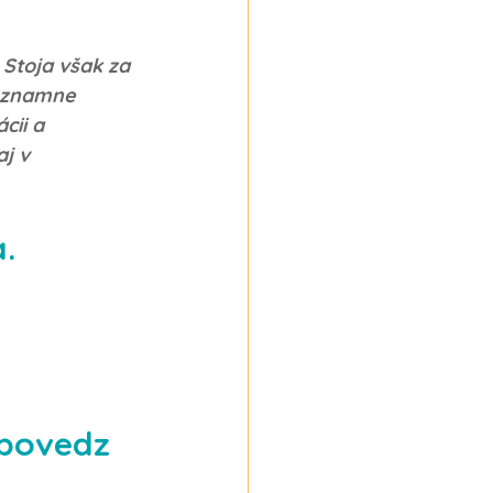
 Stoja však za 
ýznamne 
cii a 
j v 
.
povedz 