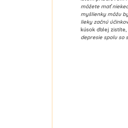
môžete mať nieked
myšlienky môžu byť
lieky začnú účinkov
kúsok ďalej zistíte
depresie spolu so 