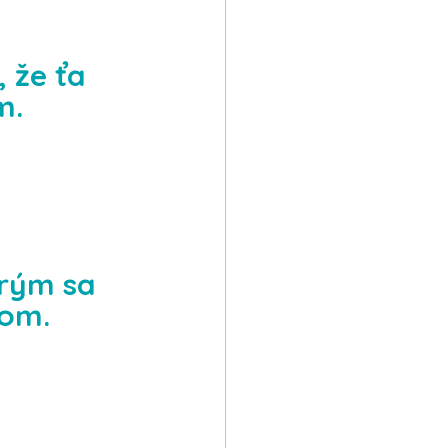
 že ťa 
m.
rým sa 
som.