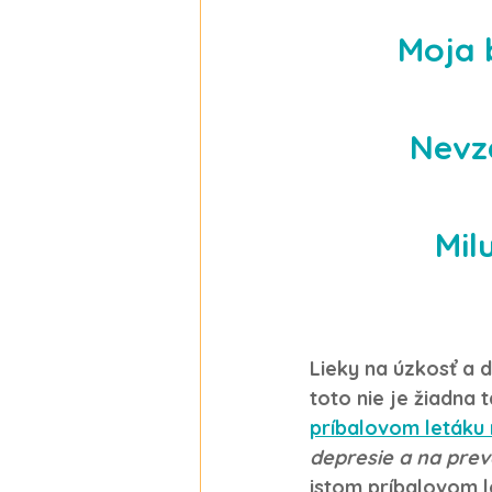
Moja 
Nevz
Mil
Lieky na úzkosť a 
toto nie je žiadna 
príbalovom letáku 
depresie a na prev
istom príbalovom le