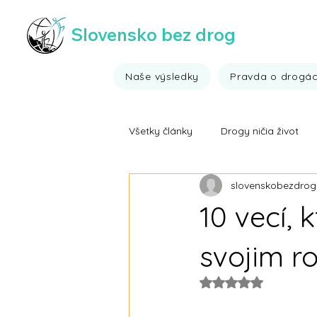
Slovensko bez drog
Naše výsledky
Pravda o drogá
Všetky články
Drogy ničia život
slovenskobezdrog
Všehochuť ;)
Výsledky drogo
10 vecí, 
Fakty o drogách
Ide to aj b
svojim r
Rated NaN out of 5
Video fakty o drogách
Víťa