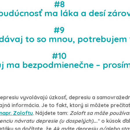
#8
budúcnosť ma láka a desí záro
#9
dávaj to so mnou, potrebujem 
#10
uj ma bezpodmienečne – prosím
depresiu vyvolávajú úzkosť, depresiu a samovražedn
tajná informácia. Je to fakt, ktorý si môžete prečítať
napr. Zoloftu
. Nájdete tam: 
Zoloft sa môže používať
enciu návratu depresie (u dospelých)….“
 o kúsok ďal
táku sa dočítate, že 
Ak máte depresiu a/alebo stav