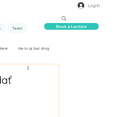
Log In
Book a Lecture
n
Team
dené
Ide to aj bez drog
 ničia život
dať
hovor
ie
Zabili ich drogy