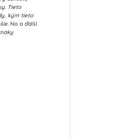
. Tieto 
y, kým tieto 
šie.
 No a ďalší 
znaky 