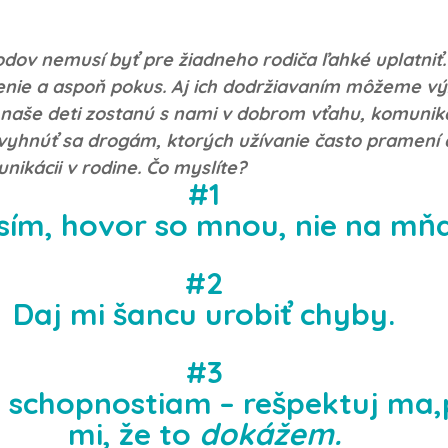
odov nemusí byť pre žiadneho rodiča ľahké uplatniť.
enie a aspoň pokus. Aj ich dodržiavaním môžeme v
e naše deti zostanú s nami v dobrom vťahu, komuniká
yhnúť sa drogám, ktorých užívanie často pramení a
ikácii v rodine. Čo myslíte? 
#1
sím, hovor so mnou, nie na mňa
#2
Daj mi šancu urobiť chyby.
#3
 schopnostiam – rešpektuj ma,
mi, že to 
dokážem.