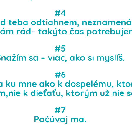
#4
 od teba odtiahnem, neznamená,
ám rád– takýto čas potrebuje
#5
nažím sa – viac, ako si myslíš.
#6
a ku mne ako k dospelému, kto
,nie k dieťaťu, ktorým už nie 
#7
Počúvaj ma.