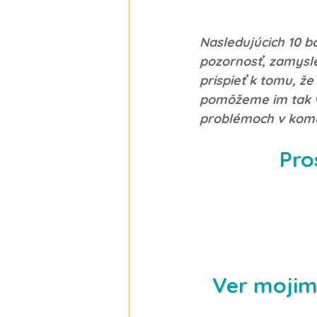
Nasledujúcich 10 b
pozornosť, zamysl
prispieť k tomu, ž
pomôžeme im tak v
problémoch v komun
Pro
Ver mojim