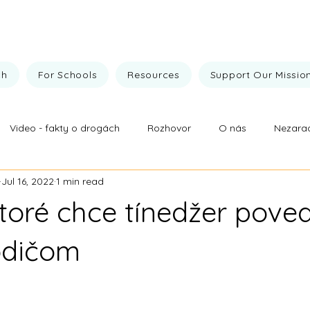
ch
For Schools
Resources
Support Our Missio
Video - fakty o drogách
Rozhovor
O nás
Nezara
Jul 16, 2022
1 min read
vej prevencie
Fakty o drogách
Naše výsledky
Drogy
ktoré chce tínedžer pove
ez drog
Naše výsledky
Nezaradené
O nás
Roz
odičom
 stars.
zstvo nad drogami
Všehochut'
Výsledky drogovej prevenc