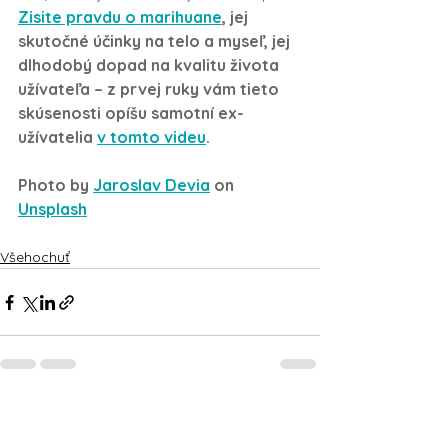
Zisite pravdu o marihuane
, jej 
skutočné účinky na telo a myseľ, jej 
dlhodobý dopad na kvalitu života 
užívateľa – z prvej ruky vám tieto 
skúsenosti opíšu samotní ex-
užívatelia 
v tomto videu
.
Photo by 
Jaroslav Devia
 on 
Unsplash
Všehochuť
Pozrieť si všetky
Posledné príspevky