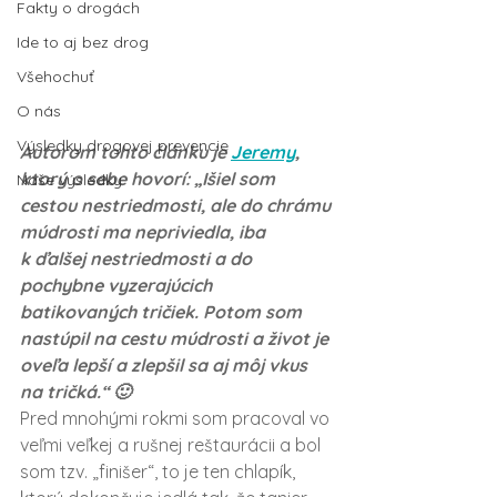
Fakty o drogách
Ide to aj bez drog
Všehochuť
O nás
Výsledky drogovej prevencie
Autorom tohto článku je 
Jeremy
, 
ktorý o sebe hovorí: „Išiel som 
Naše výsledky
cestou nestriedmosti, ale do chrámu 
múdrosti ma nepriviedla, iba 
k ďalšej nestriedmosti a do 
pochybne vyzerajúcich 
batikovaných tričiek. Potom som 
nastúpil na cestu múdrosti a život je 
oveľa lepší a zlepšil sa aj môj vkus 
na tričká.“ 🙂
Pred mnohými rokmi som pracoval vo 
veľmi veľkej a rušnej reštaurácii a bol 
som tzv. „finišer“, to je ten chlapík, 