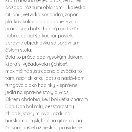
ktorý dokončuje jedlá tak, že tanier 
dozdobí rôznymi oblohami – koliesko 
citrónu, vetvička koriandra, zopár 
plátkov kokosu a podobne. Svoju 
prácu som bol schopný robiť veľmi 
dobre, pokiaľ šéfkuchár posielal 
správne objednávky so správnym 
číslom stola.
Bola to práca pod vysokým tlakom, 
ktorá si vyžadovala rýchlosť, 
maximálne sústredenie a zväčša to 
tam, napriek kriku, potu a nadávkam, 
fungovalo ako hodinky – správne 
jedlá na správne stoly a včas.
Okrem obdobia, keď bol šéfkuchárom 
Dan. Dan bol milý, bezstarostný 
chlapík, ktorý miloval jazdu na 
horskom bicykli, hral na gitaru a, na 
čo som prišiel až neskôr, pravidelne 