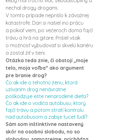
keby mal trochu viac sebadisciplíny a 
nechal drogy drogami.  
V tomto prípade neprišlo k závažnej 
katastrofe. Dan si našiel inú prácu 
a pokiaľ viem, po večeroch doma fajčí 
trávu a hrá na gitare. Prišiel však 
o možnosť vybudovať si skvelú kariéru 
a zostal žiť v tieni.
Otázka teda znie, či obstojí „moje 
telo, moja voľba“ ako argument 
pre branie drog?
Čo ak ide o tehotnú ženu, ktorá 
užívaním drog nenávratne 
poškodzuje ešte nenarodené dieťa?
Čo ak ide o vodiča autobusu, ktorý 
fajčí trávu a potom stratí kontrolu 
nad autobusom a zabije tucet ľudí?
Sám som inštinktívne nastavený 
skôr na osobnú slobodu, no so 
slobodou, samozrejme, prichádza 