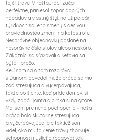
fajčil trávu. V reštaurácii začal 
perfektne, priniesol zopár dobrých 
nápadov a vlastný štýl, no už po pár 
týždňoch sa jeho smeny s desivou 
pravidelnosťou zmenili na katastrofu. 
Nesprávne objednávky poslané na 
nesprávne čísla stolov alebo neskoro. 
Zákazníci sa sťažovali a šéfovia sa 
pýtali, prečo.
Keď som sa o tom rozprával 
s Danom, povedal mi, že práca sa mu 
zdá stresujúca a vyčerpávajúca, 
takže po šichte, keď príde domov, si 
vždy zapáli jointa a brnká si na gitare. 
Mal som pre neho pochopenie – naša 
práca bola skutočne stresujúca 
a vyčerpávajúca, ale taktiež som 
videl, ako mu fajčenie trávy zhoršuje 
schopnosť myslieť a reagovať tak 