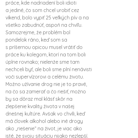
práce, kde nadriadení boli idioti 
a jediné, čo som chcel urobiť cez 
víkend, bolo vypiť 25 veľkých pív a na 
všetko zabudnúť, aspoň na chvíľu. 
Samozrejme, že problém bol 
pondelok ráno, keď som sa 
s príšernou opicou musel vrátiť do 
práce ku kolegom, ktorí na tom boli 
úplne rovnako; nielenže sme tam 
nechceli byť, ale boli sme plní nenávisti 
voči supervízorovi a celému životu.
Možno užívanie drog nie je to pravé, 
na čo sa zamerať a čo riešiť, možno 
by sa dôraz mal klásť skôr na 
zlepšenie kvality života v našej 
dnešnej kultúre. Avšak vo chvíli, keď 
má človek alkohol alebo iné drogy 
ako „riešenie“ na život, je viac ako 
isté, že svoju situáciu nijako nezlepší.