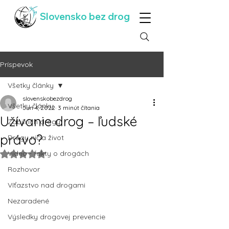
Slovensko bez drog
Príspevok
Všetky články
slovenskobezdrog
Všetky články
Jun 4, 2022
3 minút čítania
Užívanie drog – ľudské
Zabili ich drogy
právo?
Drogy ničia život
Video - fakty o drogách
Hodnotenie NaN z 5 hviezdičiek.
Rozhovor
Víťazstvo nad drogami
Nezaradené
Výsledky drogovej prevencie