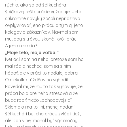
rýchlo, ako sa od šéfkuchára 
špičkovej reštaurácie vyžaduje. Jeho 
súkromné návyky začali nepriaznivo 
ovplyvňovať jeho prácu a tým aj jeho 
kolegov a zákazníkov. Navrhol som 
mu, aby s trávou skončil kvôli práci. 
A jeho reakcia?
„Moje telo, moja voľba.“
Netlačil som na neho, pretože som ho 
mal rád a nechcel som sa s ním 
hádať, ale v práci to naďalej babral. 
O niekoľko týždňov ho vyhodili. 
Povedal mi, že mu to tak vyhovuje, že 
práca bola pre neho stresová a že 
bude robiť niečo „pohodovejšie“. 
Sklamalo ma to. Iní, menej nadaní 
šéfkuchári by jeho prácu zvládli tiež, 
ale Dan v nej mohol byť výnimočný, 