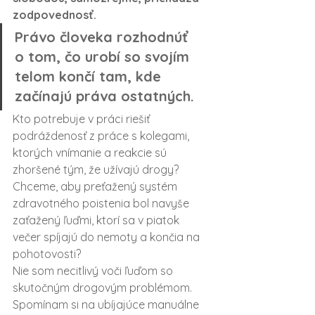
zodpovednosť.
Právo človeka rozhodnúť 
o tom, čo urobí so svojím 
telom končí tam, kde 
začínajú práva ostatných.
Kto potrebuje v práci riešiť 
podráždenosť z práce s kolegami, 
ktorých vnímanie a reakcie sú 
zhoršené tým, že užívajú drogy?
Chceme, aby preťažený systém 
zdravotného poistenia bol navyše 
zaťažený ľuďmi, ktorí sa v piatok 
večer spíjajú do nemoty a končia na 
pohotovosti?
Nie som necitlivý voči ľuďom so 
skutočným drogovým problémom. 
Spomínam si na ubíjajúce manuálne 