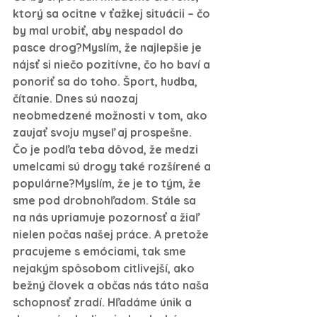
ktorý sa ocitne v ťažkej situácii – čo 
by mal urobiť, aby nespadol do 
pasce drog?
Myslím, že najlepšie je 
nájsť si niečo pozitívne, čo ho baví a 
ponoriť sa do toho. Šport, hudba, 
čítanie. Dnes sú naozaj 
neobmedzené možnosti v tom, ako 
zaujať svoju myseľ aj prospešne.
Čo je podľa teba dôvod, že medzi 
umelcami sú drogy také rozšírené a 
populárne?
Myslím, že je to tým, že 
sme pod drobnohľadom. Stále sa 
na nás upriamuje pozornosť a žiaľ 
nielen počas našej práce. A pretože 
pracujeme s emóciami, tak sme 
nejakým spôsobom citlivejší, ako 
bežný človek a občas nás táto naša 
schopnosť zradí. Hľadáme únik a 