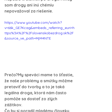
som drogy ani inú chémiu 
nepovažoval za riešenie.
https://www.youtube.com/watch?
v=66k_GE7Kcag&embeds_referring_euri=h
ttps%3A%2F%2Fslovenskobezdrog.sk%2F
&source_ve_path=MjM4NTE
Prečo?
My speváci mame to šťastie, 
že naše problémy a smútky môžme 
pretaviť do tvorby a to je taká 
legálna droga, ktorá nám často 
pomôže sa dostať zo zlých 
zážitkov.
Čo by si poradil mladému človeku, 