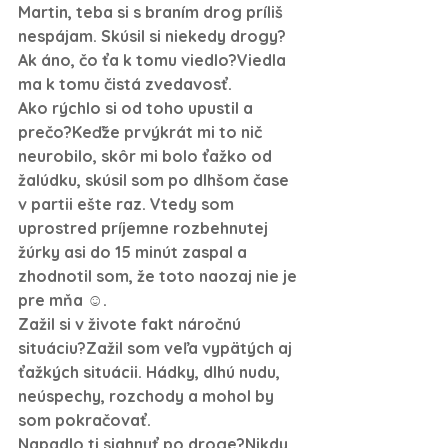
Martin, teba si s braním drog príliš 
nespájam. Skúsil si niekedy drogy? 
Ak áno, čo ťa k tomu viedlo?
Viedla 
ma k tomu čistá zvedavosť.
Ako rýchlo si od toho upustil a 
prečo?
Keďže prvýkrát mi to nič 
neurobilo, skôr mi bolo ťažko od 
žalúdku, skúsil som po dlhšom čase 
v partii ešte raz. Vtedy som 
uprostred príjemne rozbehnutej 
žúrky asi do 15 minút zaspal a 
zhodnotil som, že toto naozaj nie je 
pre mňa ☺.
Zažil si v živote fakt náročnú 
situáciu?
Zažil som veľa vypätých aj 
ťažkých situácii. Hádky, dlhú nudu, 
neúspechy, rozchody a mohol by 
som pokračovať.
Napadlo ti siahnuť po droge?
Nikdy 