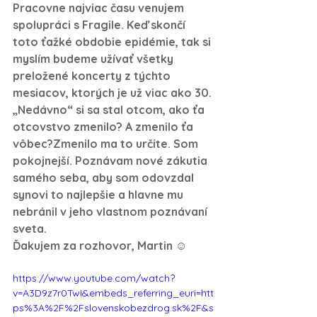
Pracovne najviac času venujem 
spolupráci s Fragile. Keď skončí 
toto ťažké obdobie epidémie, tak si 
myslím budeme užívať všetky 
preložené koncerty z týchto 
mesiacov, ktorých je už viac ako 30.
„Nedávno“ si sa stal otcom, ako ťa 
otcovstvo zmenilo? A zmenilo ťa 
vôbec?
Zmenilo ma to určite. Som 
pokojnejší. Poznávam nové zákutia 
samého seba, aby som odovzdal 
synovi to najlepšie a hlavne mu 
nebránil v jeho vlastnom poznávaní 
sveta.
Ďakujem za rozhovor, Martin ☺
https://www.youtube.com/watch?
v=A3D9z7r0TwI&embeds_referring_euri=htt
ps%3A%2F%2Fslovenskobezdrog.sk%2F&s