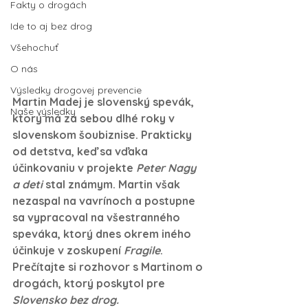
Fakty o drogách
Ide to aj bez drog
Všehochuť
O nás
Výsledky drogovej prevencie
Martin Madej je slovenský spevák, 
Naše výsledky
ktorý má za sebou dlhé roky v 
slovenskom šoubiznise. Prakticky 
od detstva, keď sa vďaka 
účinkovaniu v projekte 
Peter Nagy 
a deti
 stal známym. Martin však 
nezaspal na vavrínoch a postupne 
sa vypracoval na všestranného 
speváka, ktorý dnes okrem iného 
účinkuje v zoskupení 
Fragile
. 
Prečítajte si rozhovor s Martinom o 
drogách, ktorý poskytol pre 
Slovensko bez drog.