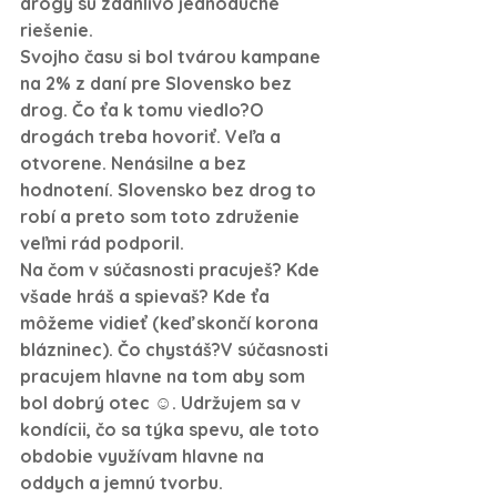
drogy sú zdanlivo jednoduché 
riešenie.
Svojho času si bol tvárou kampane 
na 2% z daní pre Slovensko bez 
drog. Čo ťa k tomu viedlo?
O 
drogách treba hovoriť. Veľa a 
otvorene. Nenásilne a bez 
hodnotení. Slovensko bez drog to 
robí a preto som toto združenie 
veľmi rád podporil.
Na čom v súčasnosti pracuješ? Kde 
všade hráš a spievaš? Kde ťa 
môžeme vidieť (keď skončí korona 
blázninec). Čo chystáš?
V súčasnosti 
pracujem hlavne na tom aby som 
bol dobrý otec ☺. Udržujem sa v 
kondícii, čo sa týka spevu, ale toto 
obdobie využívam hlavne na 
oddych a jemnú tvorbu.