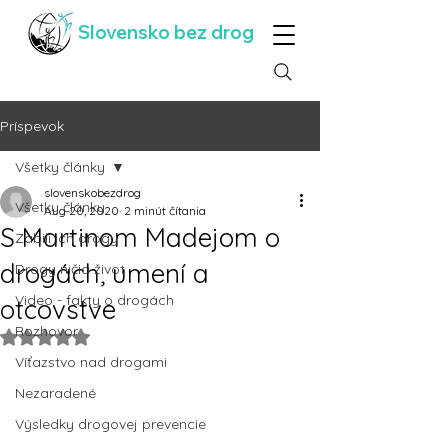
Slovensko bez drog
Príspevok
Všetky články
slovenskobezdrog
Všetky články
Aug 20, 2020
2 minút čítania
S Martinom Madejom o
Zabili ich drogy
drogách, umení a
Drogy ničia život
Video - fakty o drogách
otcovstve
Rozhovor
Hodnotenie NaN z 5 hviezdičiek.
Víťazstvo nad drogami
Nezaradené
Výsledky drogovej prevencie