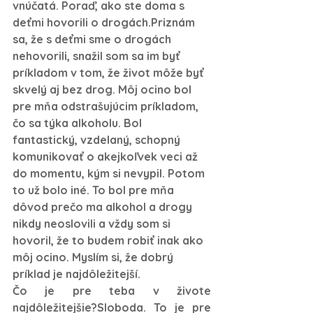
vnúčatá. Poraď, ako ste doma s 
deťmi hovorili o drogách.Priznám 
sa, že s deťmi sme o drogách 
nehovorili, snažil som sa im byť 
príkladom v tom, že život môže byť 
skvelý aj bez drog. Môj ocino bol 
pre mňa odstrašujúcim príkladom, 
čo sa týka alkoholu. Bol 
fantastický, vzdelaný, schopný 
komunikovať o akejkoľvek veci až 
do momentu, kým si nevypil. Potom 
to už bolo iné. To bol pre mňa 
dôvod prečo ma alkohol a drogy 
nikdy neoslovili a vždy som si 
hovoril, že to budem robiť inak ako 
môj ocino. Myslím si, že dobrý 
príklad je najdôležitejší.
Čo je pre teba v živote 
najdôležitejšie?Sloboda. To je pre 