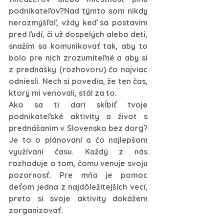
podnikateľov?Nad týmto som nikdy 
nerozmýšľaľ, vždy keď sa postavím 
pred ľudí, či už dospelých alebo deti, 
snažím sa komunikovať tak, aby to 
bolo pre nich zrozumiteľné a aby si 
z prednášky (rozhovoru) čo najviac 
odniesli. Nech si povedia, že ten čas, 
ktorý mi venovali, stál za to.
Ako sa ti darí skĺbiť tvoje 
podnikateľské aktivity a život s 
prednášaním v Slovensko bez dorg?
Je to o plánovaní a čo najlepšom 
využívaní času. Každý z nás 
rozhoduje o tom, čomu venuje svoju 
pozornosť. Pre mňa je pomoc 
deťom jedna z najdôležitejších vecí, 
preto si svoje aktivity dokážem 
zorganizovať. 