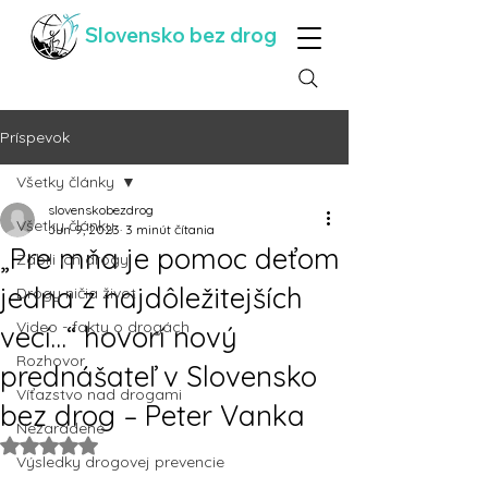
Slovensko bez drog
Príspevok
Všetky články
slovenskobezdrog
Všetky články
Jun 9, 2023
3 minút čítania
„Pre mňa je pomoc deťom
Zabili ich drogy
jedna z najdôležitejších
Drogy ničia život
Video - fakty o drogách
vecí…“ hovorí nový
Rozhovor
prednášateľ v Slovensko
Víťazstvo nad drogami
bez drog – Peter Vanka
Nezaradené
Hodnotenie NaN z 5 hviezdičiek.
Výsledky drogovej prevencie