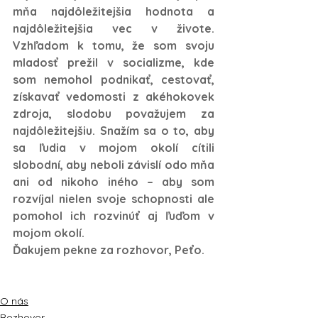
mňa najdôležitejšia hodnota a 
najdôležitejšia vec v živote. 
Vzhľadom k tomu, že som svoju 
mladosť prežil v socializme, kde 
som nemohol podnikať, cestovať, 
získavať vedomosti z akéhokovek 
zdroja, slodobu považujem za 
najdôležitejšiu. Snažím sa o to, aby 
sa ľudia v mojom okolí cítili 
slobodní, aby neboli závislí odo mňa 
ani od nikoho iného – aby som 
rozvíjal nielen svoje schopnosti ale 
pomohol ich rozvinúť aj ľuďom v 
mojom okolí.
Ďakujem pekne za rozhovor, Peťo. 
O nás
Rozhovor