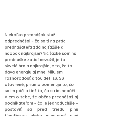
Niekoľko prednášok si už 
odprednášal – čo sa ti na práci 
prednášateľa zdá najťažšie a 
naopak najkrajšie?Nič ťažké som na 
prednáške zatiaľ nezažil, je to 
skvelá hra a najkrajšie je to, že to 
dáva energiu aj mne. Milujem 
rôznorodosť a tou deti sú. Sú 
otovrené, priamo pomenujú to, čo 
sa im páči a tiež to, čo sa im nepáči. 
Viem o tebe, že občas prednášaš aj 
podnikateľom – čo je jednoduchšie – 
postaviť sa pred triedu plnú 
tínedžerov alebo miestnosť plnú 