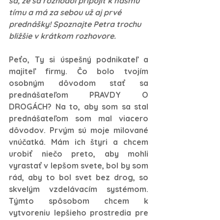
sa, že sa rozhodol pripojiť k nášmu 
tímu a má za sebou už aj prvé 
prednášky! Spoznajte Petra trochu 
bližšie v krátkom rozhovore.
Peťo, Ty si úspešný podnikateľ a 
majiteľ firmy. Čo bolo tvojím 
osobným dôvodom stať sa 
prednášateľom PRAVDY O 
DROGÁCH? Na to, aby som sa stal 
prednášateľom som mal viacero 
dôvodov. Prvým sú moje milované 
vnúčatká. Mám ich štyri a chcem 
urobiť niečo preto, aby mohli 
vyrastať v lepšom svete, bol by som 
rád, aby to bol svet bez drog, so 
skvelým vzdelávacím systémom. 
Týmto spôsobom chcem k 
vytvoreniu lepšieho prostredia pre 