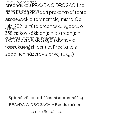
Fakty o drogách
prednáškou
 PRAVDA O DROGÁCH
 sa 
Ide to aj bez drog
nám každý deň darí prekonávať tento 
predsudok a to v nemalej miere. Od 
Všehochuť
júla 2021 si túto prednášku vypočulo 
O nás
338 žiakov základných a stredných 
Výsledky drogovej prevencie
škôl, táborov, detských domov či 
reedukačných centier. Prečítajte si 
Naše výsledky
zopár ich názorov z prvej ruky ;)
Spätná väzba od účastníka prednášky 
PRAVDA O DROGÁCH v Reedukačnom 
centre Sološnica