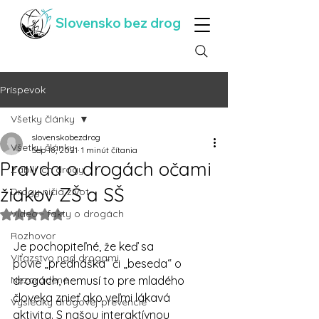
Slovensko bez drog
Príspevok
Všetky články
slovenskobezdrog
Všetky články
Sep 18, 2021
1 minút čítania
Pravda o drogách očami
Zabili ich drogy
žiakov ZŠ a SŠ
Drogy ničia život
Video - fakty o drogách
Hodnotenie NaN z 5 hviezdičiek.
Rozhovor
Je pochopiteľné, že keď sa 
Víťazstvo nad drogami
povie „prednáška“ či „beseda“ o 
Nezaradené
drogách, nemusí to pre mladého 
človeka znieť ako veľmi lákavá 
Výsledky drogovej prevencie
aktivita. S našou interaktívnou 