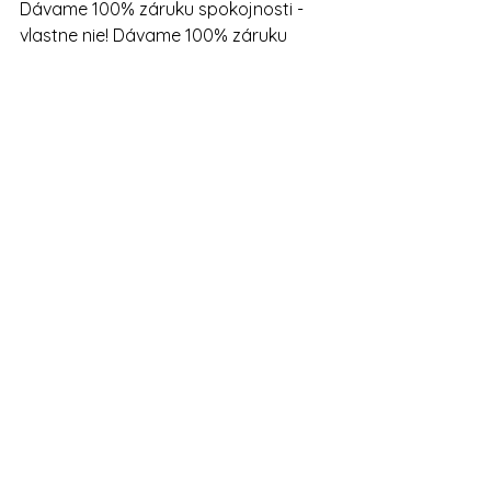
Dávame 100% záruku spokojnosti - 
vlastne nie! Dávame 100% záruku 
nadšenia ;)
Váš 
tím
 Slovensko bez drog
O nás
Naše výsledky
Pozrieť si všetky
Posledné príspevky