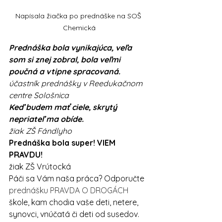
Napísala žiačka po prednáške na SOŠ 
Chemická
Prednáška bola vynikajúca, veľa 
som si znej zobral, bola veľmi 
poučná a vtipne spracovaná. 
účastník prednášky v Reedukačnom 
centre Sološnica
Keď budem mať ciele, skrytý 
nepriateľ ma obíde.
žiak ZŠ Fándlyho
Prednáška bola super! VIEM 
PRAVDU!
žiak ZŠ Vrútocká
Páči sa Vám naša práca? Odporučte 
prednášku PRAVDA O DROGÁCH
škole, kam chodia vaše deti, netere, 
synovci, vnúčatá či deti od susedov. 