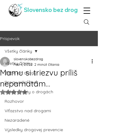
Slovensko bez drog
Príspevok
Všetky články
slovenskobezdrog
Všetky články
Feb 4, 2022
2 minút čítania
Mamu si triezvu príliš
Zabili ich drogy
nepamätám…
Drogy ničia život
Video - fakty o drogách
Hodnotenie NaN z 5 hviezdičiek.
Rozhovor
Víťazstvo nad drogami
Nezaradené
Výsledky drogovej prevencie