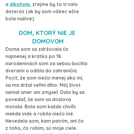
a 
alkohole
, zrejme by to trvalo 
doteraz (ak by som vôbec ešte 
bola nažive).
DOM, KTORÝ NIE JE 
DOMOVOM
Doma som sa zdržovala čo 
najmenej a krátko po 18. 
narodeninách som za sebou buchla 
dverami a odišla do zahraničia. 
Pocit, že som niečo menej ako iní, 
sa ma držal veľmi dlho. Môj život 
nemal smer ani zmysel. Dalo by sa 
povedať, že som sa doslova 
motala. Bola som každú chvíľu 
niekde inde a robila niečo iné. 
Nevedela som, kam patrím, ani čo 
z toho, čo robím, sú moje ciele. 