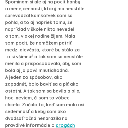
Spomínam si ale aj na pocit hanby 
a menejcennosti, ktorý ma neustále 
sprevádzal kamkoľvek som sa 
pohla, a to aj napriek tomu, že 
napríklad v škole nikto nevedel 
o tom, v akej rodine žijem. Mala 
som pocit, že nemôžem patriť 
medzi dievčatá, ktoré by stálo za 
to si všimnúť a tak som sa neustále 
menila a prispôsobovala, aby som 
bola aj ja povšimnutiahodná. 
A jeden zo spôsobov, ako 
zapadnúť, bolo baviť sa a piť ako 
ostatní. A tak som sa bavila a pila, 
hoci neviem, či som to vôbec 
chcela. Začalo to, keď som mala asi 
sedemnásť a keby som ako 
dvadsaťročná nenarazila na 
pravdivé informácie o 
drogách