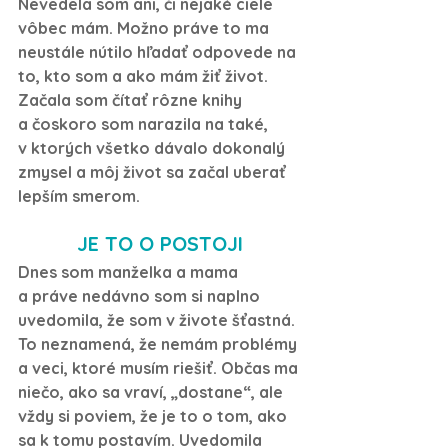
Nevedela som ani, či nejaké ciele 
vôbec mám. Možno práve to ma 
neustále nútilo hľadať odpovede na 
to, kto som a ako mám žiť život. 
Začala som čítať rôzne knihy 
a čoskoro som narazila na také, 
v ktorých všetko dávalo dokonalý 
zmysel a môj život sa začal uberať 
lepším smerom.
JE TO O POSTOJI
Dnes som manželka a mama 
a práve nedávno som si naplno 
uvedomila, že som v živote šťastná. 
To neznamená, že nemám problémy 
a veci, ktoré musím riešiť. Občas ma 
niečo, ako sa vraví, „dostane“, ale 
vždy si poviem, že je to o tom, ako 
sa k tomu postavím. Uvedomila 