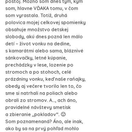
postoj. Možno som dnes tým, kým 
som, hlavne VĎAKA tomu, v čom 
som vyrastala. Totiž, druhá 
polovica mojej celkovej spomienky 
obsahuje množstvo detskej 
slobody, akú dnes pozná len málo 
detí – život vonku na dedine, 
s kamarátmi alebo sama, bláznivé 
sánkovačky, letné kúpanie, 
prechádzky v lese, lozenie po 
stromoch a po stohoch, celé 
prázdniny vonku, keď naše raňajky, 
obedy aj večere tvorilo len to, čo 
sme si natrhali na poliach alebo 
obrali zo stromov. A…, ach áno, 
pravidelné návštevy smetísk 
a zbieranie „pokladov“. 🙂
Som poznamenaná? Áno, ale inak, 
ako by sa na prvý pohľad mohlo 