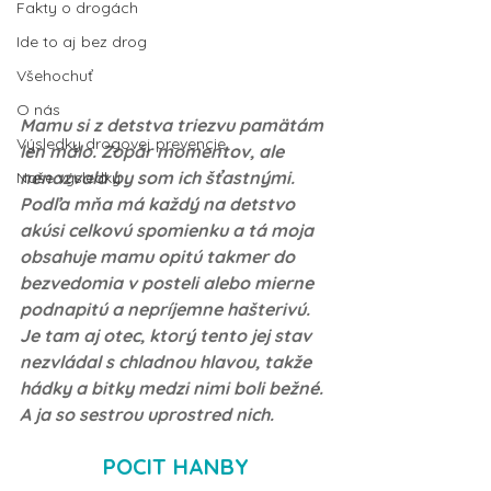
Fakty o drogách
Ide to aj bez drog
Všehochuť
O nás
Mamu si z detstva triezvu pamätám 
Výsledky drogovej prevencie
len málo. Zopár momentov, ale 
nenazvala by som ich šťastnými. 
Naše výsledky
Podľa mňa má každý na detstvo 
akúsi celkovú spomienku a tá moja 
obsahuje mamu opitú takmer do 
bezvedomia v posteli alebo mierne 
podnapitú a nepríjemne hašterivú. 
Je tam aj otec, ktorý tento jej stav 
nezvládal s chladnou hlavou, takže 
hádky a bitky medzi nimi boli bežné. 
A ja so sestrou uprostred nich.
POCIT HANBY