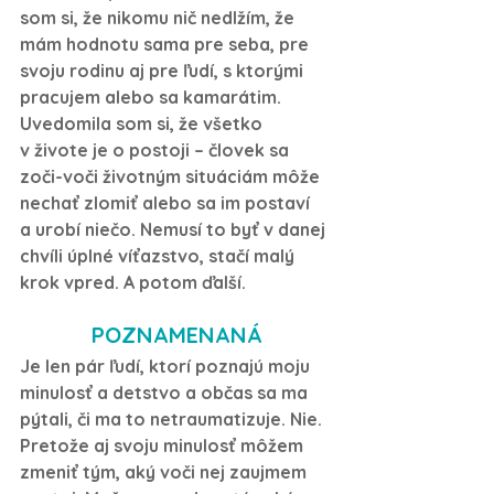
som si, že nikomu nič nedlžím, že 
mám hodnotu sama pre seba, pre 
svoju rodinu aj pre ľudí, s ktorými 
pracujem alebo sa kamarátim. 
Uvedomila som si, že všetko 
v živote je o postoji – človek sa 
zoči-voči životným situáciám môže 
nechať zlomiť alebo sa im postaví 
a urobí niečo. Nemusí to byť v danej 
chvíli úplné víťazstvo, stačí malý 
krok vpred. A potom ďalší.
POZNAMENANÁ
Je len pár ľudí, ktorí poznajú moju 
minulosť a detstvo a občas sa ma 
pýtali, či ma to netraumatizuje. Nie. 
Pretože aj svoju minulosť môžem 
zmeniť tým, aký voči nej zaujmem 