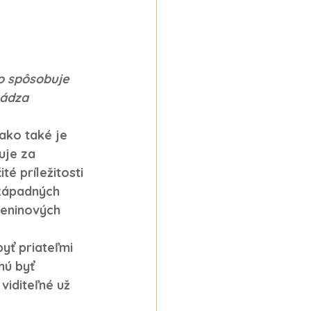
o spôsobuje 
hádza 
 ako také je 
uje za 
é príležitosti 
 západných 
deninových 
ť priateľmi 
nú byť 
viditeľné už 