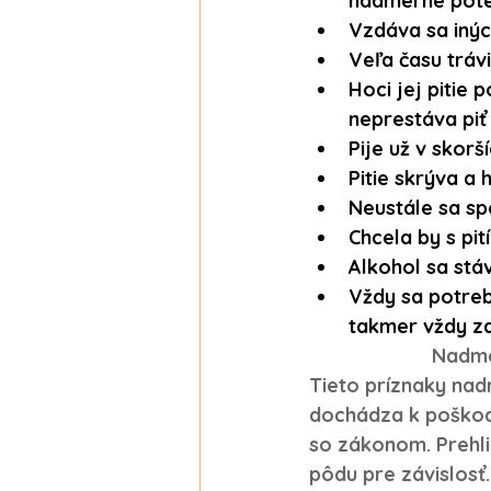
nadmerné poteni
Vzdáva sa iných
Veľa času trávi
Hoci jej pitie 
neprestáva piť
Pije už v skorš
Pitie skrýva a
Neustále sa spo
Chcela by s pi
Alkohol sa st
Vždy sa potrebu
takmer vždy za
Nadme
Tieto príznaky nad
dochádza k poškode
so zákonom. Prehli
pôdu pre závislosť.