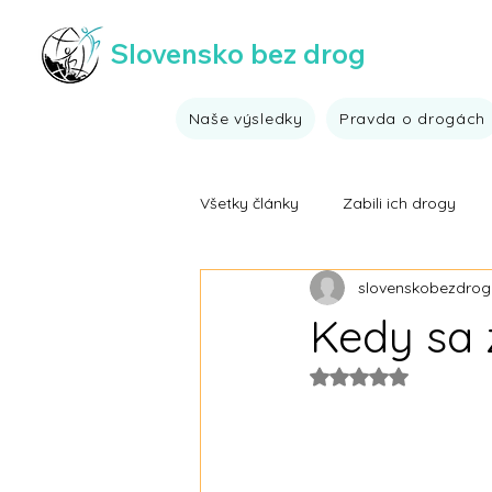
Slovensko bez drog
Naše výsledky
Pravda o drogách
Všetky články
Zabili ich drogy
slovenskobezdrog
Nezaradené
Výsledky drogo
Kedy sa 
Hodnotenie NaN z 5
Výsledky drogovej prevencie