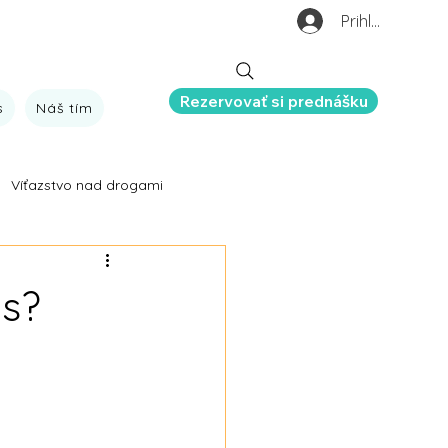
Prihlásiť sa
Rezervovať si prednášku
s
Náš tím
Víťazstvo nad drogami
šehochuť
O nás
us?