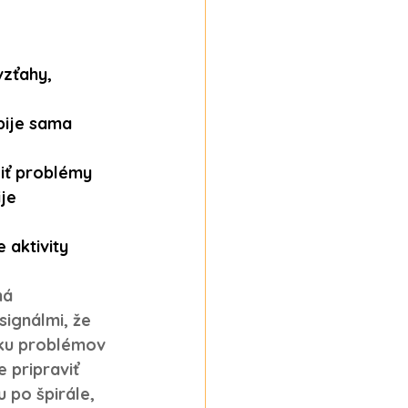
vzťahy, 
 pije sama
šiť problémy
je
 aktivity 
ná
ignálmi, že 
iku problémov 
 pripraviť 
 po špirále, 