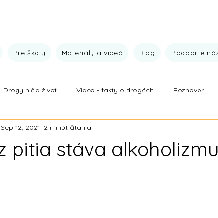
Pre školy
Materiály a videá
Blog
Podporte ná
Drogy ničia život
Video - fakty o drogách
Rozhovor
Sep 12, 2021
2 minút čítania
vej prevencie
Fakty o drogách
Ide to aj bez drog
V
z pitia stáva alkoholizm
 hviezdičiek.
Naše výsledky