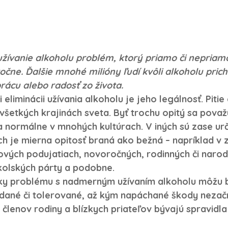
užívanie alkoholu problém, ktorý priamo či nepriam
očne. Ďalšie mnohé milióny ľudí kvôli alkoholu pric
prácu alebo radosť zo života.
 eliminácii užívania alkoholu je jeho legálnosť. Pitie
všetkých krajinách sveta. Byť trochu opitý sa považ
 normálne v mnohých kultúrach. V iných sú zase určit
ých je mierna opitosť braná ako bežná – napríklad v
tových podujatiach, novoročných, rodinných či naro
kolských párty a podobne.
ky problému s nadmerným užívaním alkoholu môžu by
adané či tolerované, až kým napáchané škody nezač
 členov rodiny a blízkych priateľov bývajú spravidla 