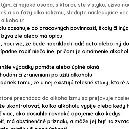
tým, či nejaká osoba, s ktorou ste v styku, užíva n
ešla do fázy alkoholizmu, sledujte nasledujúce veci
alkoholu:
lu zasahuje do pracovných povinností, školy či iných 
býva zle alebo má opicu 
, hoci vie, že bude napríklad riadiť auto alebo iný d
rípadne robiť niečo iné, pričom je omámenie alkoho
enšie výpadky pamäte alebo úplné okná
odám či zraneniam po užití alkoholu
apriek tomu, že u nej existujú telesné stavy, ktoré s
 ktoré prechádza do alkoholizmu sa prejavuje nasle
 ukontrolovať, koľko alkoholu vypije alebo kedy h
ť viac, ako dosiahla rovnaké opojenie ako kedysi
iť, má abstinenčné príznaky a môže jej byť na zvrac