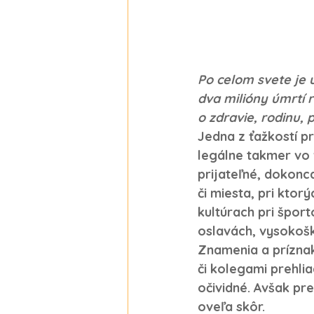
Po celom svete je 
dva milióny úmrtí r
o zdravie, rodinu, 
Jedna z ťažkostí pri
legálne takmer vo 
prijateľné, dokonca
či miesta, pri ktor
kultúrach pri špor
oslavách, vysokoš
Znamenia a prízna
či kolegami prehli
očividné. Avšak pre
oveľa skôr.