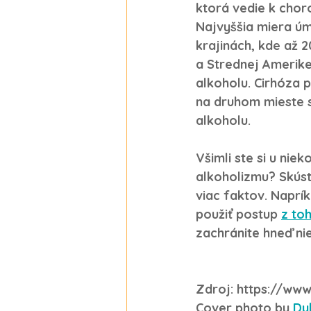
ktorá vedie k choro
Najvyššia miera úmr
krajinách, kde až 2
a Strednej Amerike
alkoholu. Cirhóza 
na druhom mieste 
alkoholu.
Všimli ste si u ni
alkoholizmu? Skúst
viac faktov. Naprí
použiť postup 
z to
zachránite hneď ni
Zdroj: 
https://www
Cover photo by 
Dy