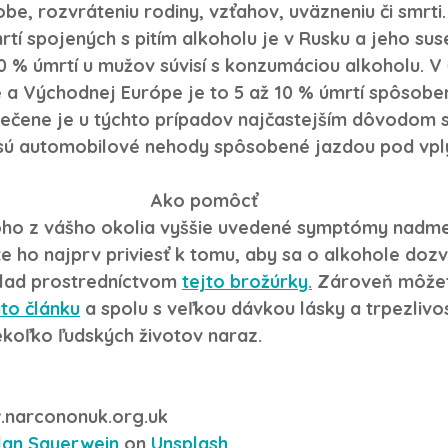
be, rozvráteniu rodiny, vzťahov, uväzneniu či smrti.
tí spojených s pitím alkoholu je v Rusku a jeho sus
0 % úmrtí u mužov súvisí s konzumáciou alkoholu. V 
 a Východnej Európe je to 5 až 10 % úmrtí spôsobe
pečene je u týchto prípadov najčastejším dôvodom s
sú automobilové nehody spôsobené jazdou pod vp
Ako pomôcť
ekoho z vášho okolia vyššie uvedené symptómy nadmer
e ho najprv priviesť k tomu, aby sa o alkohole dozv
klad prostredníctvom 
tejto brožúrky.
 Zároveň môžet
hto článku
 a spolu s veľkou dávkou lásky a trpezlivo
ekoľko ľudských životov naraz. 
.narcononuk.org.uk
lan Sauerwein
 on 
Unsplash