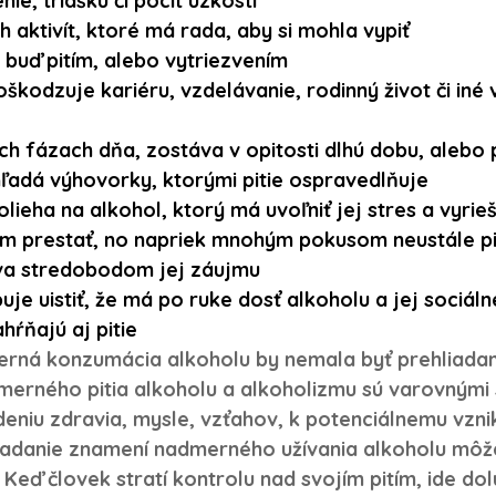
e, triašku či pocit úzkosti
 aktivít, ktoré má rada, aby si mohla vypiť
 buď pitím, alebo vytriezvením
poškodzuje kariéru, vzdelávanie, rodinný život či iné 
ích fázach dňa, zostáva v opitosti dlhú dobu, alebo
 hľadá výhovorky, ktorými pitie ospravedlňuje
lieha na alkohol, ktorý má uvoľniť jej stres a vyrie
tím prestať, no napriek mnohým pokusom neustále pi
áva stredobodom jej záujmu
je uistiť, že má po ruke dosť alkoholu a jej sociálne
hŕňajú aj pitie
rná konzumácia alkoholu by nemala byť prehliada
merného pitia alkoholu a alkoholizmu sú varovnými s
niu zdravia, mysle, vzťahov, k potenciálnemu vzn
adanie znamení nadmerného užívania alkoholu môže
 Keď človek stratí kontrolu nad svojím pitím, ide dolu