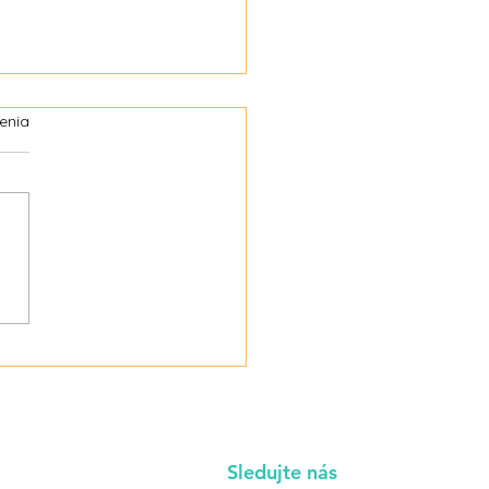
enia
tínové vrecká – bez
ku ale nie bez rizika
Sledujte nás