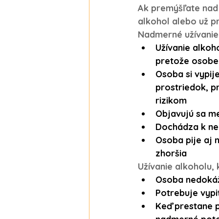
Ak premýšľate nad 
alkohol alebo už pr
Nadmerné užívanie 
Užívanie alkoho
pretože osobe 
Osoba si vypije
prostriedok, p
rizikom
Objavujú sa m
Dochádza k neh
Osoba pije aj n
zhoršia
Užívanie alkoholu,
Osoba nedokáže
Potrebuje vypi
Keď prestane p