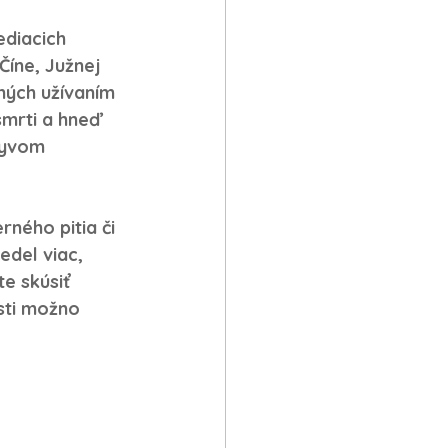
 
ediacich 
Číne, Južnej 
ných užívaním 
mrti a hneď 
lyvom 
ného pitia či 
edel viac, 
e skúsiť 
sti možno 