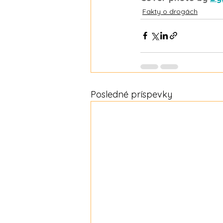
Fakty o drogách
Posledné príspevky