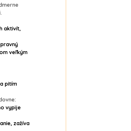
admerne 
.
aktivít, 
opravný 
lom veľkým 
a pitím 
dovne:
o vypije
anie, zažíva 