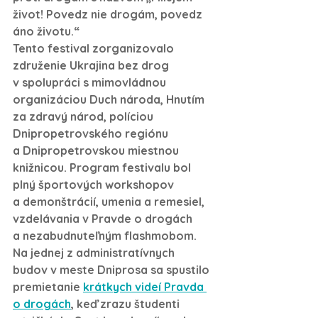
život! Povedz nie drogám, povedz 
áno životu.“
Tento festival zorganizovalo 
združenie Ukrajina bez drog 
v spolupráci s mimovládnou 
organizáciou Duch národa, Hnutím 
za zdravý národ, políciou 
Dnipropetrovského regiónu 
a Dnipropetrovskou miestnou 
knižnicou. Program festivalu bol 
plný športových workshopov 
a demonštrácií, umenia a remesiel, 
vzdelávania v Pravde o drogách 
a nezabudnuteľným flashmobom.
Na jednej z administratívnych 
budov v meste Dniprosa sa spustilo 
premietanie 
krátkych videí Pravda 
o drogách
, keď zrazu študenti 