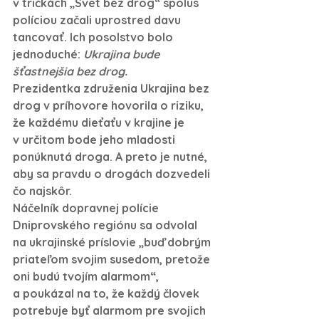
v tričkách „Svet bez drog“ spolus 
políciou začali uprostred davu 
tancovať. Ich posolstvo bolo 
jednoduché: 
Ukrajina bude 
šťastnejšia bez drog.
Prezidentka združenia Ukrajina bez 
drog v príhovore hovorila o riziku, 
že každému dieťaťu v krajine je 
v určitom bode jeho mladosti 
ponúknutá droga. A preto je nutné, 
aby sa pravdu o drogách dozvedeli 
čo najskôr.
Náčelník dopravnej polície 
Dniprovského regiónu sa odvolal 
na ukrajinské príslovie „buď dobrým 
priateľom svojim susedom, pretože 
oni budú tvojím alarmom“, 
a poukázal na to, že každý človek 
potrebuje byť alarmom pre svojich 