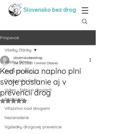
Slovensko bez drog
Príspevok
Všetky články
slovenskobezdrog
Všetky články
Jul 25, 2021
1 minút čítania
Keď polícia naplno plní
Zabili ich drogy
svoje poslanie aj v
Drogy ničia život
Video - fakty o drogách
prevencii drog
Rozhovor
Hodnotenie NaN z 5 hviezdičiek.
Víťazstvo nad drogami
Nezaradené
Výsledky drogovej prevencie