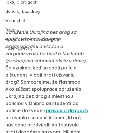
Fakty o drogách
Ide to aj bez drog
Všehochuť
O nás
Združenie Ukrajina bez drog sa 
spojilo s mimovládnymi 
Výsledky drogovej prevencie
organizáciami a vládou a 
Naše výsledky
zorganizovala festival a flashmob 
(prekvapivá zábavná akcia v dave).
Čo vznikne, keď sa spojí polícia 
a študenti v boji proti užívaniu 
drog? Samozrejme, že flashmob!
Ako súčasť spolupráce združenia 
Ukrajina bez drog s miestnou 
políciou v Dnipro sa študenti od 
polície dozvedeli 
pravdu o drogách
a rovnako sa naučili tanec, ktorý 
následne predviedli na festivale 
proti drogám s názvom „Milujem 