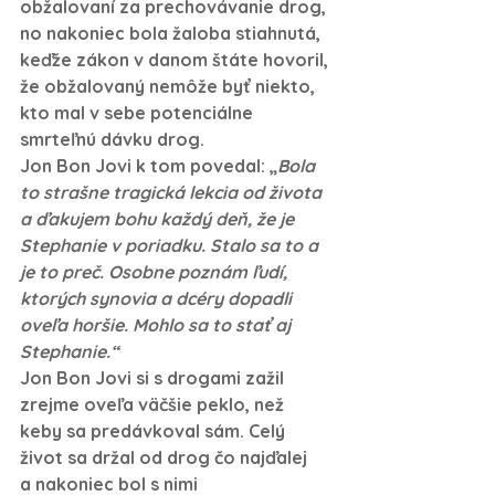
obžalovaní za prechovávanie drog, 
no nakoniec bola žaloba stiahnutá, 
keďže zákon v danom štáte hovoril, 
že obžalovaný nemôže byť niekto, 
kto mal v sebe potenciálne 
smrteľnú dávku drog. 
Jon Bon Jovi k tom povedal: „
Bola 
to strašne tragická lekcia od života 
a ďakujem bohu každý deň, že je 
Stephanie v poriadku. Stalo sa to a 
je to preč. Osobne poznám ľudí, 
ktorých synovia a dcéry dopadli 
oveľa horšie. Mohlo sa to stať aj 
Stephanie.“
Jon Bon Jovi si s drogami zažil 
zrejme oveľa väčšie peklo, než 
keby sa predávkoval sám. Celý 
život sa držal od drog čo najďalej 
a nakoniec bol s nimi 