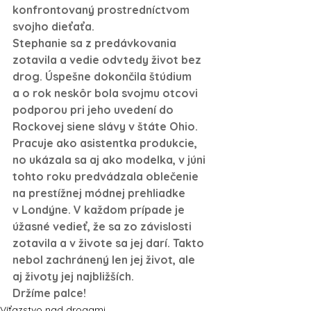
konfrontovaný prostredníctvom 
svojho dieťaťa. 
Stephanie sa z predávkovania 
zotavila a vedie odvtedy život bez 
drog. Úspešne dokončila štúdium 
a o rok neskôr bola svojmu otcovi 
podporou pri jeho uvedení do 
Rockovej siene slávy v štáte Ohio.
Pracuje ako asistentka produkcie, 
no ukázala sa aj ako modelka, v júni 
tohto roku predvádzala oblečenie 
na prestížnej módnej prehliadke 
v Londýne. V každom prípade je 
úžasné vedieť, že sa zo závislosti 
zotavila a v živote sa jej darí. Takto 
nebol zachránený len jej život, ale 
aj životy jej najbližších.
Držíme palce!
Víťazstvo nad drogami