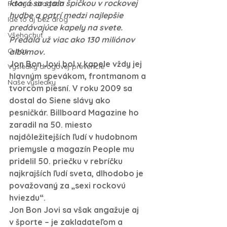
ktorá sa stala špičkou v rockovej 
Fakty o drogách
hudbe a patrí medzi najlepšie 
Ide to aj bez drog
predávajúce kapely na svete. 
Všehochuť
Predala už viac ako 130 miliónov 
O nás
albumov. 
Jon Bon Jovi bol v kapele vždy jej 
Výsledky drogovej prevencie
hlavným spevákom, frontmanom a 
Naše výsledky
tvorcom piesní. V roku 2009 sa 
dostal do Siene slávy ako 
pesničkár. Billboard Magazine ho 
zaradil na 50. miesto 
najdôležitejších ľudí v hudobnom 
priemysle a magazín People mu 
pridelil 50. priečku v rebríčku 
najkrajších ľudí sveta, dlhodobo je 
považovaný za „sexi rockovú 
hviezdu“. 
Jon Bon Jovi sa však angažuje aj 
v športe – je zakladateľom a 