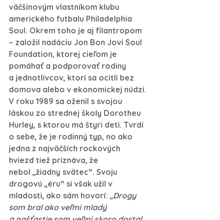
väčšinovým vlastníkom klubu 
amerického futbalu Philadelphia 
Soul. Okrem toho je aj filantropom 
– založil nadáciu Jon Bon Jovi Soul 
Foundation, ktorej cieľom je 
pomáhať a podporovať rodiny 
a jednotlivcov, ktorí sa ocitli bez 
domova alebo v ekonomickej núdzi. 
V roku 1989 sa oženil s svojou 
láskou zo strednej školy Dorotheu 
Hurley, s ktorou má štyri deti. Tvrdí 
o sebe, že je rodinný typ, no ako 
jedna z najväčších rockových 
hviezd tiež priznáva, že 
nebol „žiadny svätec“. Svoju 
drogovú „éru“ si však užil v 
mladosti, ako sám hovorí: 
„Drogy 
som bral ako veľmi mladý 
a našťastie som veľmi skoro dostal 