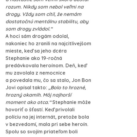
rozum. Nikdy som nebol veľmi na 
drogy. Vždy som cítil, že nemám 
dostatočnú mentálnu stabilitu, aby 
som drogy zvládol.“
A hoci sám drogám odolal, 
nakoniec ho zranili na najcitlivejšom 
mieste, keď sa jeho dcéra 
Stephanie ako 19-ročná 
predávkovala heroínom. Deň, keď 
mu zavolala z nemocnice 
a povedala mu, čo sa stalo, Jon Bon 
Jovi opísal takto:
 „Bolo to hrozné, 
hrozný okamih. Môj najhorší 
moment ako otca.“ 
Stephanie môže 
hovoriť o šťastí. Keď privolali 
políciu na jej internát, pretože bola 
v bezvedomí, mala pri sebe heroín. 
Spolu so svojím priateľom boli 