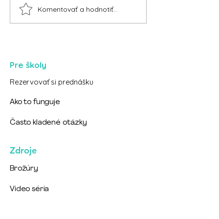
Komentovať a hodnotiť...
Funguje drogová
Funguje drogo
prevencia?
prevencia?
Pre školy
Rezervovať si prednášku
Ako to funguje
Často kladené otázky
Zdroje
Brožúry
Video séria
Materiály