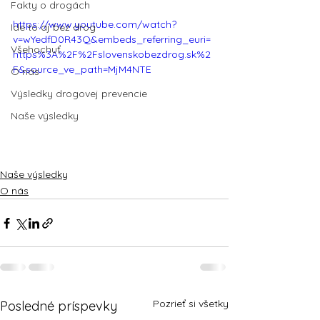
Fakty o drogách
https://www.youtube.com/watch?
Ide to aj bez drog
v=wYedfD0R43Q&embeds_referring_euri=
Všehochuť
https%3A%2F%2Fslovenskobezdrog.sk%2
F&source_ve_path=MjM4NTE
O nás
Výsledky drogovej prevencie
Naše výsledky
Naše výsledky
O nás
Pozrieť si všetky
Posledné príspevky