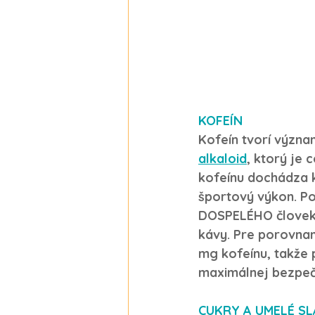
KOFEÍN
Kofeín tvorí význa
alkaloid
, ktorý je 
kofeínu dochádza k
športový výkon. Po
DOSPELÉHO človeka 
kávy. Pre porovnan
mg kofeínu, takže 
maximálnej bezpeč
CUKRY A UMELÉ SL