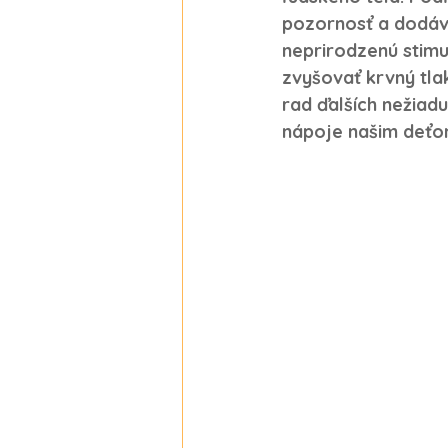
pozornosť a dodáva
neprirodzenú stimu
zvyšovať krvný tla
rad ďalších nežiadu
nápoje našim deťo