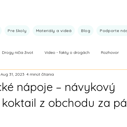
Pre školy
Materiály a videá
Blog
Podporte ná
Drogy ničia život
Video - fakty o drogách
Rozhovor
Aug 31, 2023
4 minút čítania
vej prevencie
Fakty o drogách
Ide to aj bez drog
V
cké nápoje – návykový
Naše výsledky
 koktail z obchodu za pá