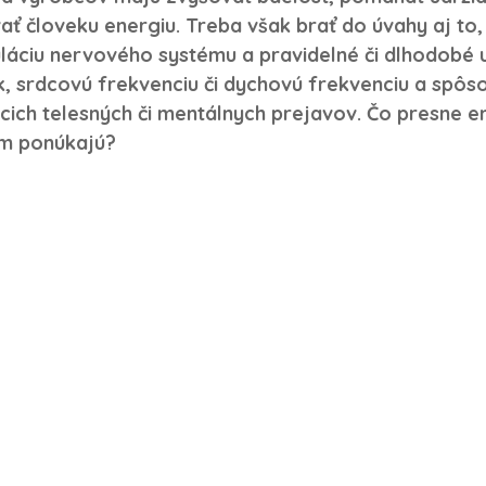
ť človeku energiu. Treba však brať do úvahy aj to, 
láciu nervového systému a pravidelné či dlhodobé 
k, srdcovú frekvenciu či dychovú frekvenciu 
a spôso
cich telesných či mentálnych prejavov. 
Čo presne e
m ponúkajú
?