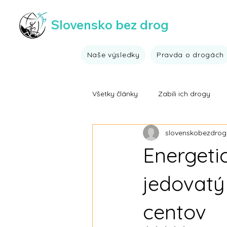
Slovensko bez drog
Naše výsledky
Pravda o drogách
Všetky články
Zabili ich drogy
slovenskobezdrog
Nezaradené
Výsledky drogo
Energeti
Výsledky drogovej prevencie
jedovatý
centov