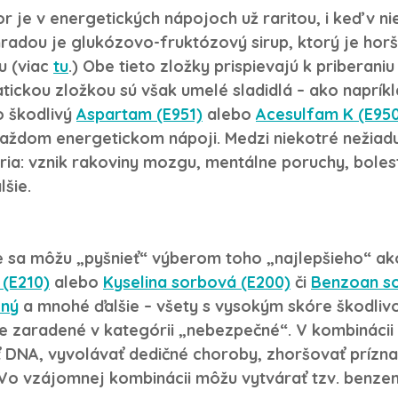
r je v energetických nápojoch už raritou, i keď v ni
radou je glukózovo-fruktózový sirup, ktorý je horš
u (viac 
tu
.) Obe tieto zložky prispievajú k priberaniu
ickou zložkou sú však umelé sladidlá – ako napríkl
 škodlivý 
Aspartam (E951)
 alebo 
Acesulfam K (E95
aždom energetickom nápoji. Medzi niekotré nežiadu
ria: 
vznik rakoviny mozgu, mentálne poruchy, bolesti
lšie.
 sa môžu „pyšnieť“ výberom toho „najlepšieho“ ako
 (E210)
 alebo 
Kyselina sorbová (E200)
 či 
Benzoan so
lný
 a mnohé ďalšie – všety s vysokým skóre škodlivo
e zaradené v kategórii „nebezpečné“. 
V kombinácii 
DNA, vyvolávať dedičné choroby, zhoršovať príznak
Vo vzájomnej kombinácii môžu vytvárať tzv. benzen