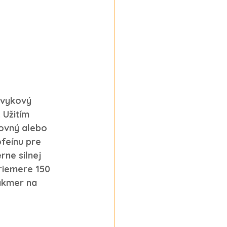
ávykový 
 Užitím 
ovný alebo 
feínu pre 
ne silnej 
riemere 150 
akmer na 