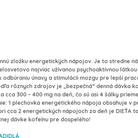
mnú zložku energetických nápojov. Je to stredne n
celosvetovo najviac užívanou psychoaktívnou látkou.
 odbúraniu únavy a stimulácii mozgu pre lepší prac
dľa rôznych zdrojov je „bezpečná“ denná dávka ko
cca 300 – 400 mg na deň, čo sú asi 4 šálky priemer
ie: 1 plechovka energetického nápoja obsahuje v p
pri cca 2 energetických nápojoch za deň je DIEŤA t
nej dávke kofeínu pre dospelého!
ADIDLÁ