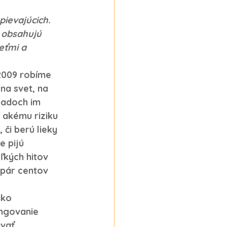
ievajúcich. 
 obsahujú 
eťmi a 
2009 robíme 
na svet, na 
padoch im 
 akému riziku 
 či berú lieky 
e pijú 
ľkých hitov 
 pár centov 
ako 
ungovanie 
vať 