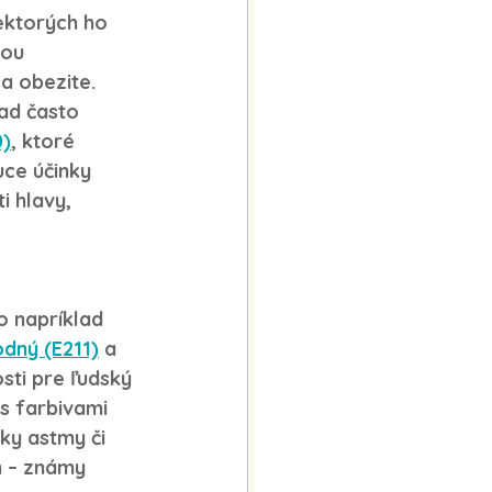
ektorých ho 
ou 
 a obezite. 
ad často 
0)
, ktoré 
ce účinky 
 hlavy, 
 napríklad 
dný (E211)
 a 
sti pre ľudský 
s farbivami 
y astmy či 
 – známy 