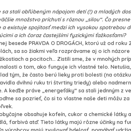
 sa stali obľúbeným nápojom detí (!) a mladých dosp
väčšie množstvo príchutí s rôznou „silou“. Čo presne
 a existuje spojitosť medzi ich vysokou spotrebou d
cimi a ich čoraz častejšími fyzickými ťažkosťami?
ívnej besede PRAVDA O DROGÁCH, ktorú už od roku 
lách, sa so žiakmi veľa rozprávame aj o ich názore 
ťažkostiach a pocitoch… Zistili sme, že v mnohých prí
alosti o tom, ako funguje ich vlastné telo. Netušia,
lad tým, že často berú lieky proti bolesti (na otázku,
avidla dvihnú ruku tri štvrtiny triedy) alebo nadmern
. A keďže práve „energeťáky“ sa stali jednným z ve
ďme sa pozrieť, čo si to vlastne naše deti môžu za
ľvek.
obyčajne obsahuje kofeín, cukor a chemické látky 
lá, farbivá atď. Tieto látky majú rôzne účinky na f
ľa výrobcov majú zvyšovať bdelosť, pomáhať udržia