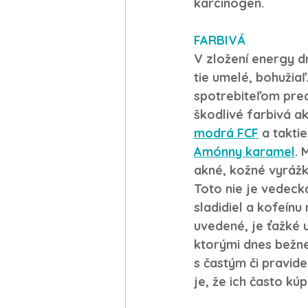
karcinogen.
FARBIVÁ
V zložení energy dr
tie umelé, bohužia
spotrebiteľom pred
škodlivé farbivá ak
modrá FCF
 a takti
Amónny karamel
. 
M
akné, kožné vyrážk
Toto nie je vedeck
sladidiel a kofeínu
uvedené, je ťažké u
ktorými dnes bežne
s častým či pravid
je, že ich často k