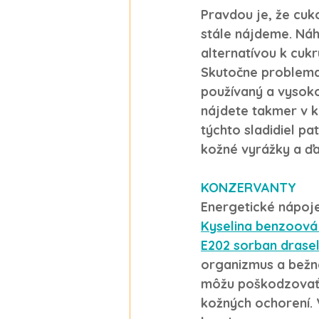
Pravdou je, že cuko
stále nájdeme. Náh
alternatívou k cukr
Skutočne problemat
používaný a vysoko
nájdete takmer v k
týchto sladidiel pat
kožné vyrážky
 a ďa
KONZERVANTY
Energetické nápoje
Kyselina benzoová
E202 sorban 
drase
organizmus a bežn
môžu poškodzovať 
kožných ochorení.