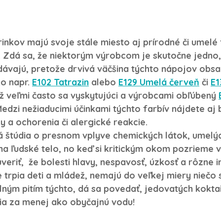
inkov majú svoje stále miesto aj prírodné či umelé 
ľ. Zdá sa, že niektorým výrobcom je skutočne jedno,
ávajú, pretože drvivá väčšina týchto nápojov obsa
o napr. 
E102 Tatrazin
 alebo 
E129 Umelá červeň
 či 
E1
ež veľmi často sa vyskytujúci a výrobcami obľúbený 
edzi nežiaducimi účinkami týchto farbív nájdete aj b
y a ochorenia či alergické reakcie.
á štúdia o presnom vplyve chemických látok, umelých
 na ľudské telo, no keď si kritickým okom pozrieme v
veriť,  že bolesti hlavy, nespavosť, úzkosť a rôzne i
 trpia deti a mládež, nemajú do veľkej miery niečo 
elným pitím týchto, dá sa povedať, jedovatých kokta
úpia za menej ako obyčajnú vodu!