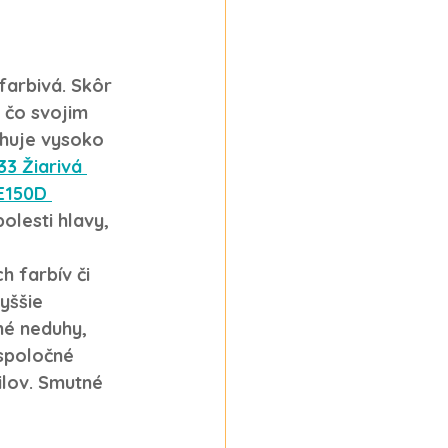
farbivá. Skôr 
 čo svojim 
huje vysoko 
33 Žiarivá 
E150D 
olesti hlavy, 
 farbív či 
yššie 
né neduhy, 
spoločné 
ilov. Smutné 