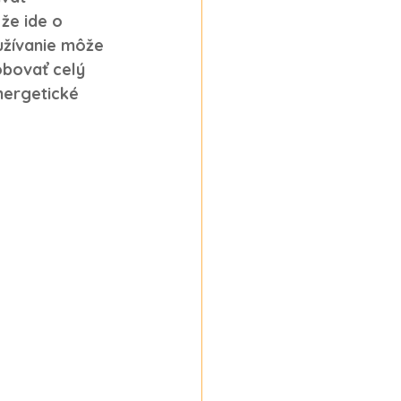
že ide o 
užívanie môže 
bovať celý 
nergetické 