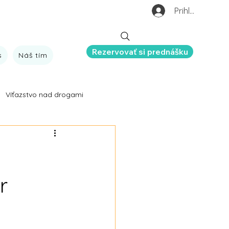
Prihlásiť sa
Rezervovať si prednášku
s
Náš tím
Víťazstvo nad drogami
šehochuť
O nás
r