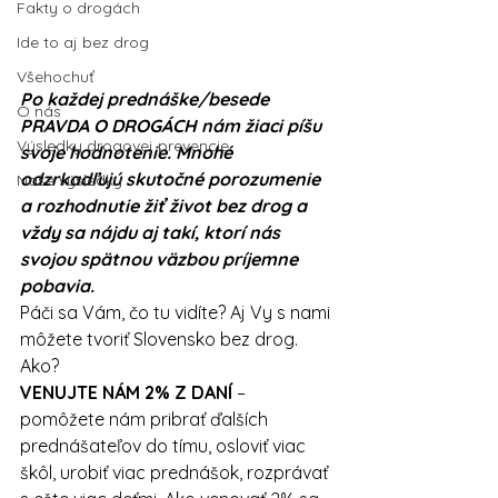
Fakty o drogách
Ide to aj bez drog
Všehochuť
Po každej prednáške/besede 
O nás
PRAVDA O DROGÁCH nám žiaci píšu 
Výsledky drogovej prevencie
svoje hodnotenie. Mnohé 
odzrkadľujú skutočné porozumenie 
Naše výsledky
a rozhodnutie žiť život bez drog a 
vždy sa nájdu aj takí, ktorí nás 
svojou spätnou väzbou príjemne 
pobavia. 
Páči sa Vám, čo tu vidíte? Aj Vy s nami 
môžete tvoriť Slovensko bez drog. 
Ako? 
VENUJTE NÁM 2% Z DANÍ
 – 
pomôžete nám pribrať ďalších 
prednášateľov do tímu, osloviť viac 
škôl, urobiť viac prednášok, rozprávať 