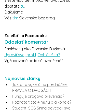
s ešte viac deťmi. Ako venovať 2% sa 
dočítate 
tu
.
Ďakujeme!
Váš 
tím
 Slovensko bez drog
Zdieľať na Facebooku
Odoslať komentár
Prihlásený ako Dominika Bučková. 
Upraviť svoj profil
. 
Odhlásiť sa?
Vyžadované polia sú označené *
Najnovšie články
Takto to vyzerá na prednáške 
PRAVDA O DROGÁCH
Funguje drogová prevencia?
Poznáte tieto 4 mýty o alkohole?
Študenti SOŠ Snina povedali svoj 