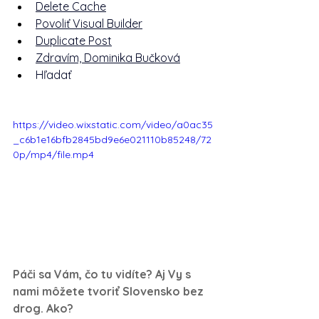
Delete Cache
Povoliť Visual Builder
Duplicate Post
Zdravím, 
Dominika Bučková
Hľadať
https://video.wixstatic.com/video/a0ac35
_c6b1e16bfb2845bd9e6e021110b85248/72
0p/mp4/file.mp4
Páči sa Vám, čo tu vidíte? Aj Vy s 
nami môžete tvoriť Slovensko bez 
drog. Ako? 