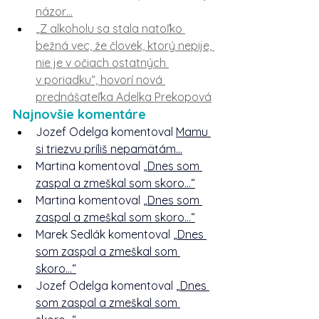
názor…
„Z alkoholu sa stala natoľko 
bežná vec, že človek, ktorý nepije, 
nie je v očiach ostatných 
v poriadku“, hovorí nová 
prednášateľka Adelka Prekopová
Najnovšie komentáre
Jozef Odelga komentoval 
Mamu 
si triezvu príliš nepamätám…
Martina komentoval 
„Dnes som 
zaspal a zmeškal som skoro…“
Martina komentoval 
„Dnes som 
zaspal a zmeškal som skoro…“
Marek Sedlák komentoval 
„Dnes 
som zaspal a zmeškal som 
skoro…“
Jozef Odelga komentoval 
„Dnes 
som zaspal a zmeškal som 