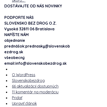
skoro…“
DOSTÁVAJTE OD NÁS NOVINKY
PODPORTE NÁS
SLOVENSKO BEZ DROG O.Z.
Vysoká 32811 06 Bratislava
NAPÍŠTE NÁM
objednanie 
prednášok:
prednasky@slovenskob
ezdrog.sk
všeobecný 
email:
info@slovenskobezdrog.sk
O WordPress
Slovenskobezdrog
66 aktualizácií dostupných
11 komentár na moderáciu
Pridať
Upraviť článok