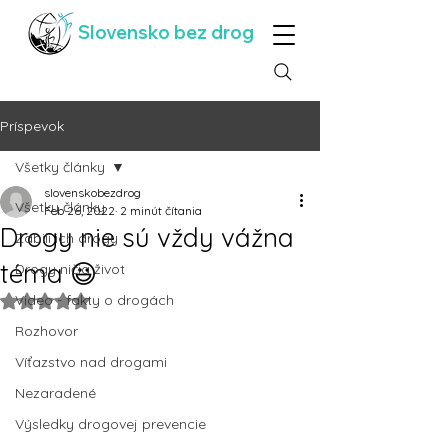
Slovensko bez drog
Príspevok
Všetky články
slovenskobezdrog
Všetky články
Feb 26, 2022
2 minút čítania
Drogy nie sú vždy vážna
Zabili ich drogy
téma 😃
Drogy ničia život
Video - fakty o drogách
Hodnotenie NaN z 5 hviezdičiek.
Rozhovor
Víťazstvo nad drogami
Nezaradené
Výsledky drogovej prevencie