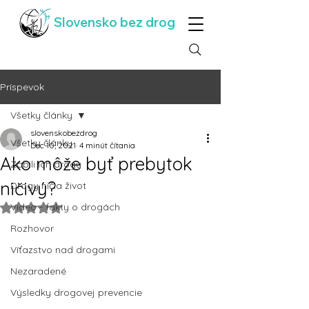
Slovensko bez drog
Príspevok
Všetky články
slovenskobezdrog
Všetky články
Dec 10, 2021
4 minút čítania
Ako môže byť prebytok
Zabili ich drogy
ničivý?
Drogy ničia život
Video - fakty o drogách
Hodnotenie NaN z 5 hviezdičiek.
Rozhovor
Víťazstvo nad drogami
Nezaradené
Výsledky drogovej prevencie