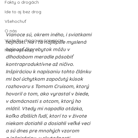
Fakty o drogách
Ide to aj bez drog
Všehochuť
O nás
Vianoce sú, okrem iného, i sviatkami 
Výsledky drogovej prevencie
hojnosti. No i tá najlepšie myslená 
hojnosť či prebytok môžu v 
Naše výsledky
dlhodobom meradle pôsobiť 
kontraproduktívne až ničivo. 
Inšpiráciou k napísaniu tohto článku 
mi bol úchytkom započutý kúsok 
rozhovoru s Tomom Cruisom, ktorý 
hovoril o tom, ako vyrastal v biede, 
v domácnosti s otcom, ktorý ho 
mlátil. Vtedy mi napadla otázka, 
koľko ďalších ľudí, ktorí to v živote 
niekam dotiahli a dosiahli veľké veci 
a sú dnes pre mnohých vzorom 