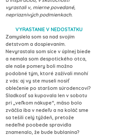
a inšpiráciou, v skutočnosti 
vyrastali v, mierne povedané, 
nepriaznivých podmienkach.
VYRASTANIE V NEDOSTATKU
Zamyslela som sa nad svojím 
detstvom a dospievaním. 
Nevyrastala som síce v úplnej biede 
a nemala som despotického otca, 
ale naše pomery boli možno 
podobné tým, ktoré zažívali mnohí 
z vás: aj vy ste museli nosiť 
oblečenie po staršom súrodencovi? 
Sladkosť sa kupovala len v sobotu 
pri „veľkom nákupe“, mäso bolo 
zväčša iba v nedeľu a na koláč sme 
sa tešili celý týždeň, pretože 
nedeľné poobede spravidla 
znamenalo, že bude bublanina? 