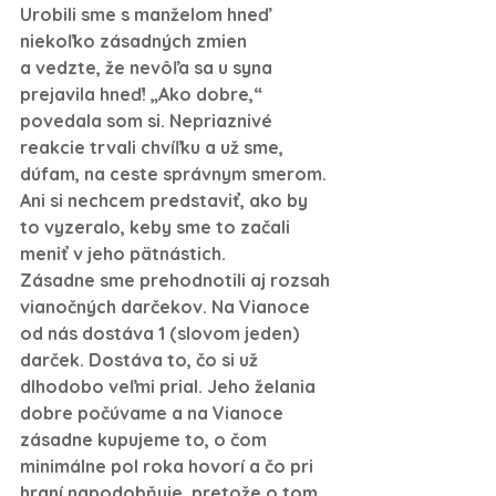
Urobili sme s manželom hneď 
niekoľko zásadných zmien 
a vedzte, že nevôľa sa u syna 
prejavila hneď! „Ako dobre,“ 
povedala som si. Nepriaznivé 
reakcie trvali chvíľku a už sme, 
dúfam, na ceste správnym smerom. 
Ani si nechcem predstaviť, ako by 
to vyzeralo, keby sme to začali 
meniť v jeho pätnástich.
Zásadne sme prehodnotili aj rozsah 
vianočných darčekov. Na Vianoce 
od nás dostáva 1 (slovom jeden) 
darček. Dostáva to, čo si už 
dlhodobo veľmi prial. Jeho želania 
dobre počúvame a na Vianoce 
zásadne kupujeme to, o čom 
minimálne pol roka hovorí a čo pri 
hraní napodobňuje, pretože o tom 