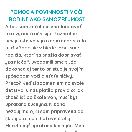
POMOC A POVINNOSTI VOČI 
RODINE AKO SAMOZREJMOSŤ
A tak som začala prehodnocovať, 
ako vyrastá náš syn. Rozhodne 
nevyrastá vo výraznom nedostatku 
a už vôbec nie v biede. Hoci sme 
rodičia, ktorí sa snažia dopriavať 
„za niečo“, uvedomili sme si, že 
dokonca aj tento prístup je svojím 
spôsobom voči dieťaťu ničivý. 
Prečo? Keď si spomeniem na svoje 
detstvo, u nás platilo pravidlo:  ak 
chceš ísť po škole von, musí byť 
uprataná kuchyňa. Nikoho 
nezaujímalo, či som pripravená do 
školy a či mám hotové úlohy. 
Musela byť uprataná kuchyňa. Veľa 