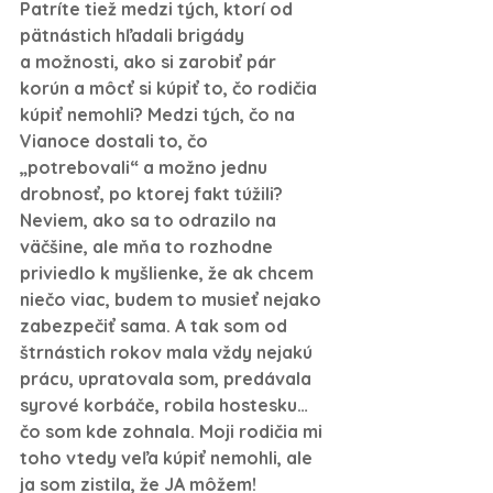
Patríte tiež medzi tých, ktorí od 
pätnástich hľadali brigády 
a možnosti, ako si zarobiť pár 
korún a môcť si kúpiť to, čo rodičia 
kúpiť nemohli? Medzi tých, čo na 
Vianoce dostali to, čo 
„potrebovali“ a možno jednu 
drobnosť, po ktorej fakt túžili? 
Neviem, ako sa to odrazilo na 
väčšine, ale mňa to rozhodne 
priviedlo k myšlienke, že ak chcem 
niečo viac, budem to musieť nejako 
zabezpečiť sama. A tak som od 
štrnástich rokov mala vždy nejakú 
prácu, upratovala som, predávala 
syrové korbáče, robila hostesku… 
čo som kde zohnala. Moji rodičia mi 
toho vtedy veľa kúpiť nemohli, ale 
ja som zistila, že JA môžem!