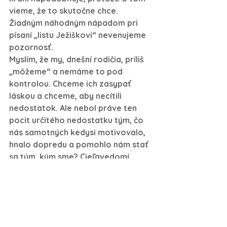
vieme, že to skutočne chce. 
Žiadným náhodným nápadom pri 
písaní „listu Ježiškovi“
 nevenujeme 
pozornosť. 
Myslím, že my, dnešní rodičia, príliš 
„môžeme“ a nemáme to pod 
kontrolou. Chceme ich zasypať 
láskou a chceme, aby necítili 
nedostatok. Ale nebol práve ten 
pocit určitého nedostatku tým, čo 
nás samotných kedysi motivovalo, 
hnalo dopredu a pomohlo nám stať 
sa tým, kým sme? Cieľavedomí, 
pracovití, vďační? Bolo toľko vecí, 
ktoré sme nemali, a túžob, ktoré 
neboli splnené, že myseľ nám 
zamestnávalo hlavne to, ako ich 
získať. Čo zamestnáva myseľ detí, 