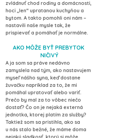
zvládnuť chod rodiny a domácnosti, 
hoci „len“ upratanou kuchyňou a 
bytom. A takto pomohli oni nám – 
nastavili naše mysle tak, že 
prispievať a pomáhať je normálne.
AKO MÔŽE BYŤ PREBYTOK 
NIČIVÝ
A ja som sa práve nedávno 
zamyslela nad tým, ako nastavujem 
myseľ nášho syna, keď dostane 
žuvačku napríklad za to, že mi 
pomáhal upratovať alebo variť. 
Prečo by mal za to vôbec niečo 
dostať? Čo on je nejaká externá 
jednotka, ktorej platím za služby? 
Taktiež som sa pristihla, ako sa 
u nás stalo bežné, že máme doma 
nejakú sladkosť, ktorú si môže 