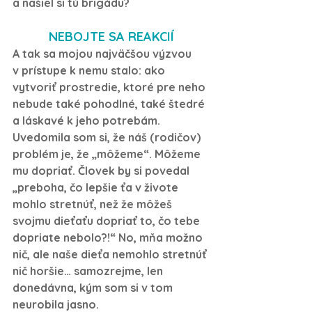
a našiel si tú brigádu?
NEBOJTE SA REAKCIÍ
A tak sa mojou najväčšou výzvou 
v prístupe k nemu stalo: ako 
vytvoriť prostredie, ktoré pre neho 
nebude také pohodlné, také štedré 
a láskavé k jeho potrebám. 
Uvedomila som si, že náš (rodičov) 
problém je, že „môžeme“. Môžeme 
mu dopriať. Človek by si povedal 
„preboha, čo lepšie ťa v živote 
mohlo stretnúť, než že môžeš 
svojmu dieťaťu dopriať to, čo tebe 
dopriate nebolo?!“ No, mňa možno 
nič, ale naše dieťa nemohlo stretnúť 
nič horšie… samozrejme, len 
donedávna, kým som si v tom 
neurobila jasno.