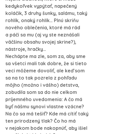
kedykoľvek vypýtať, napečený 
koláčik, 3 druhy šunky, salámu, taký 
rohlík, onaký rohlík… Plnú skriňu 
nového oblečenia, ktoré má rád 
a páči sa mu (aj vy ste neznášali 
väčšinu obsahu svojej skrine?), 
nástroje, hračky…
Nechápte ma zle, som za, aby sme 
sa všetci mali tak dobre, že si tieto 
veci môžeme dovoliť, ale keď som 
sa na to tak pozrela z pohľadu 
môjho (možno i vášho) detstva, 
zobudila som sa do nie celkom 
príjemného uvedomenia: A čo má 
byť nášmu synovi vlastne vzácne? 
Na čo sa má tešiť? Kde má cítiť taký 
ten prirodzený tlak? Čo ho má 
v nejakom bode nakopnúť, aby išiel 