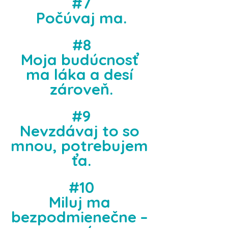
#7
Počúvaj ma.
#8
Moja budúcnosť 
ma láka a desí 
zároveň.
#9
Nevzdávaj to so 
mnou, potrebujem 
ťa.
#10
Miluj ma 
bezpodmienečne – 