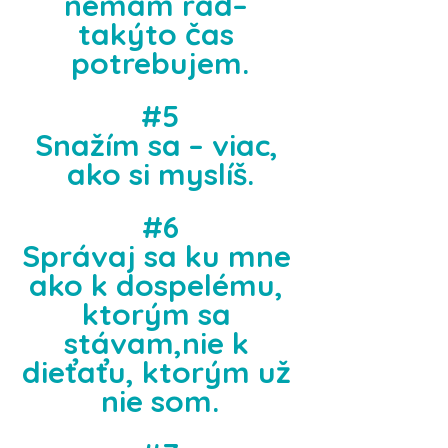
nemám rád– 
takýto čas 
potrebujem.
#5
Snažím sa – viac, 
ako si myslíš.
#6
Správaj sa ku mne 
ako k dospelému, 
ktorým sa 
stávam,nie k 
dieťaťu, ktorým už 
nie som.