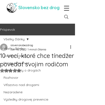
Slovensko bez drog
Príspevok
Všetky články
slovenskobezdrog
Všetky články
Jun 16, 2022
1 minút čítania
10 vecí, ktoré chce tínedžer
Zabili ich drogy
povedať svojim rodičom
Drogy ničia život
Video - fakty o drogách
Hodnotenie NaN z 5 hviezdičiek.
Rozhovor
Víťazstvo nad drogami
Nezaradené
Výsledky drogovej prevencie