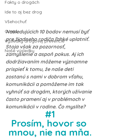
Fakty o drogách
Ide to aj bez drog
Všehochuť
O nás
Nasledujúcich 10 bodov nemusí byť 
pre žiadneho rodiča ľahké uplatniť. 
Výsledky drogovej prevencie
Stoja však za pozornosť, 
Naše výsledky
zamyslenie a aspoň pokus. Aj ich 
dodržiavaním môžeme významne 
prispieť k tomu, že naše deti 
zostanú s nami v dobrom vťahu, 
komunikácii a pomôžeme im tak 
vyhnúť sa drogám, ktorých užívanie 
často pramení aj v problémoch v 
komunikácii v rodine. Čo myslíte? 
#1
Prosím, hovor so 
mnou, nie na mňa.