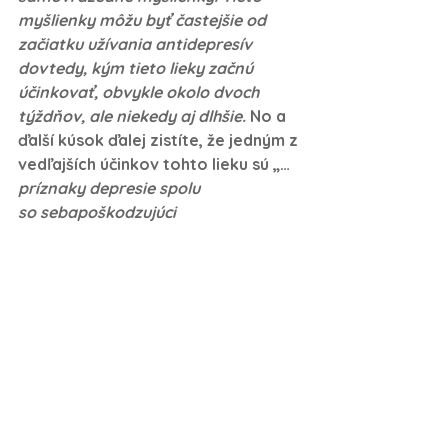
myšlienky môžu byť častejšie od 
začiatku užívania antidepresív 
dovtedy, kým tieto lieky začnú 
účinkovať, obvykle okolo dvoch 
týždňov, ale niekedy aj dlhšie.
 No a 
ďalší kúsok ďalej zistíte, že jedným z 
vedľajších účinkov tohto lieku sú „…
príznaky depresie spolu 
so sebapoškodzujúci