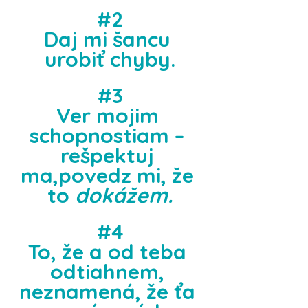
#2
Daj mi šancu 
urobiť chyby.
#3
Ver mojim 
schopnostiam – 
rešpektuj 
ma,povedz mi, že 
to 
dokážem.
#4
To, že a od teba 
odtiahnem, 
neznamená, že ťa 