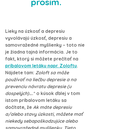
prosím.
Lieky na úzkosť a depresiu 
vyvolávajú úzkosť, depresiu a 
samovražedné myšlienky – toto nie 
je žiadna tajná informácia. Je to 
fakt, ktorý si môžete prečítať na 
príbalovom letáku napr. Zoloftu
. 
Nájdete tam: 
Zoloft sa môže 
používať na liečbu depresie a na 
prevenciu návratu depresie (u 
dospelých)….“
 o kúsok ďalej v tom 
istom príbalovom letáku sa 
dočítate, že 
Ak máte depresiu 
a/alebo stavy úzkosti, môžete mať 
niekedy sebapoškodzujúce alebo 
samovražedné myšlienky. Tieto 