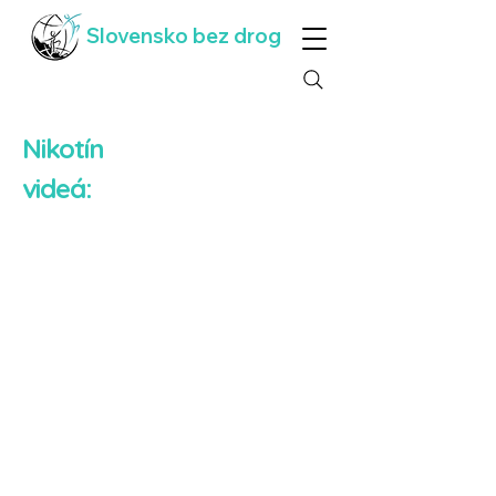
Slovensko bez drog
Nikotín
videá: