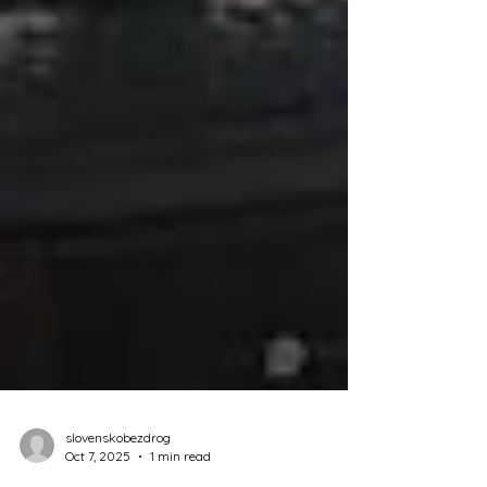
slovenskobezdrog