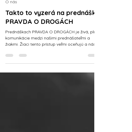
Oct 7, 2025
1 min read
O nás
Takto to vyzerá na prednáške
PRAVDA O DROGÁCH
Prednáškach PRAVDA O DROGÁCH je živá, plná
komunikácie medzi našimi prednášateľmi a
žiakmi. Žiaci tento prístup veľmi oceňujú a nás
teší, že sa o svoje názory delia a sú ochotní
naučiť sa nové veci a zmeniť svoje hľadiská na
drogy, život, ciele a šťastie, čo sú témy, ktorým
sa na prednáške PRAVDA O DROGÁCH
rozhodne nevyhýbame. Prečo, koniec-koncov,
siahne mladý človek po droge? Aj o tomto sa
rozprávame so žiakmi na prednáške. Ako to na
prednáške vyzerá a čo na ňu hovoria sam