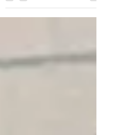
Simona Nádašiová – kedysi si život bez drogy
nevedela prestaviť. Dnes zachraňuje životy
prostredníctvom šírenia PRAVDY O DROGÁCH. K
drogám som sa dostala počas tínedžerskych
rokov a držalo ma to pomerne dlhý čas. Mala
som pocit, že marihuanu nikdy ani fajčiť
neprestanem. Množstvo problémov, ktoré som
vo svojom svete vnímala a neschopnosť ich
riešiť, ma priviedli k „skratke“: skrátka sa
vyresetujeme a bude nám lepšie. Bola to zostu