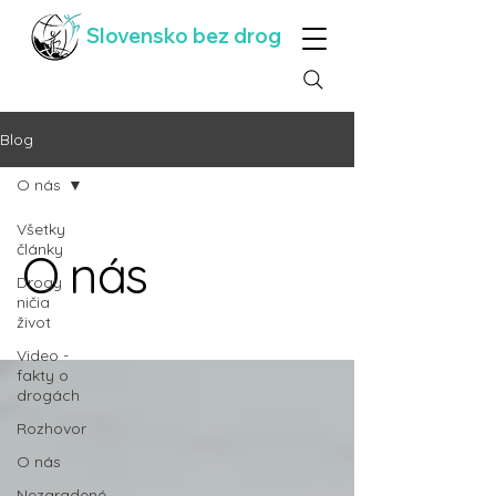
Slovensko bez drog
Blog
O nás
Všetky
články
O nás
Drogy
ničia
život
Video -
fakty o
drogách
Rozhovor
O nás
Nezaradené