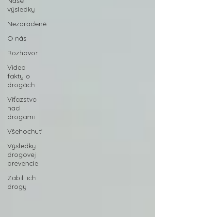
Naše
výsledky
Nezaradené
O nás
Rozhovor
Video
fakty o
drogách
Víťazstvo
nad
drogami
Všehochut'
Výsledky
drogovej
prevencie
Zabili ich
drogy